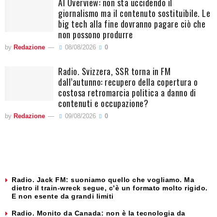
AI Overview: non sta uccidendo il
giornalismo ma il contenuto sostituibile. Le
big tech alla fine dovranno pagare ciò che
non possono produrre
by
Redazione
08/08/2026
0
Radio. Svizzera, SSR torna in FM
dall’autunno: recupero della copertura o
costosa retromarcia politica a danno di
contenuti e occupazione?
by
Redazione
09/08/2026
0
Radio. Jack FM: suoniamo quello che vogliamo. Ma
dietro il train-wreck segue, c’è un formato molto rigido.
E non esente da grandi limiti
Radio. Monito da Canada: non è la tecnologia da