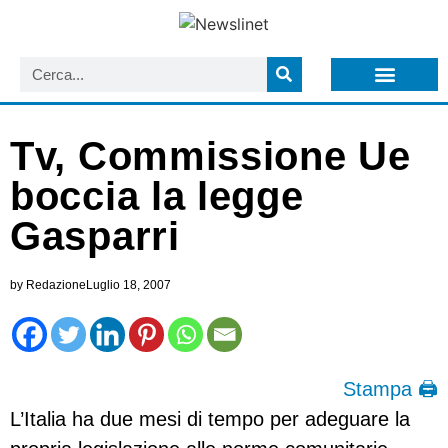
LISTA NEWSLETTER E CIRCOLARI SIT
ARCHIVIO S.I.T.
Tv, Commissione Ue
boccia la legge
Gasparri
by
Redazione
Luglio 18, 2007
Stampa 🖨
L’Italia ha due mesi di tempo per adeguare la