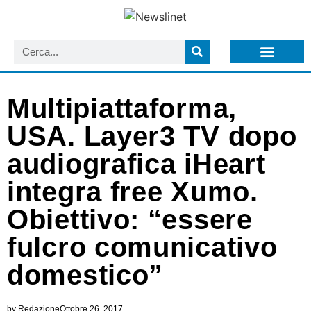
LISTA NEWSLETTER E CIRCOLARI SIT
ARCHIVIO S.I.T.
Multipiattaforma,
USA. Layer3 TV dopo
audiografica iHeart
integra free Xumo.
Obiettivo: “essere
fulcro comunicativo
domestico”
by
Redazione
Ottobre 26, 2017