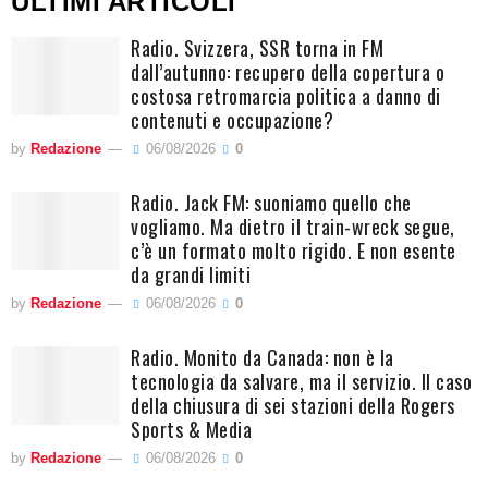
ULTIMI ARTICOLI
Radio. Svizzera, SSR torna in FM
dall’autunno: recupero della copertura o
costosa retromarcia politica a danno di
contenuti e occupazione?
by
Redazione
06/08/2026
0
Radio. Jack FM: suoniamo quello che
vogliamo. Ma dietro il train-wreck segue,
c’è un formato molto rigido. E non esente
da grandi limiti
by
Redazione
06/08/2026
0
Radio. Monito da Canada: non è la
tecnologia da salvare, ma il servizio. Il caso
della chiusura di sei stazioni della Rogers
Sports & Media
by
Redazione
06/08/2026
0