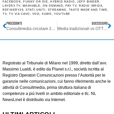
FACEBOOK
,
FUNNY OR DIE
,
HYBRID RADIO
,
JEFF BINDER
,
LAYER3 TV
,
MASHABLE
,
ON DEMAND
,
PAY TV
,
RADIO IBRIDA
,
REFINERY29
,
STATI UNITI
,
STREAMNG
,
TASTE MADE AND TIME
,
TV
,
TV VIA CAVO
,
VOD
,
XUMO
,
YOUTUBE
PRECEDENTE
SUCCESSIVO
Consultmedia circolare 25102017 decreto direttoriale Mise 24102017 su voucher per investimenti per la digitalizzazione delle pmi (completa)
Media tradizionali vs OTT Web. Contenuti “locali” chiave di svolta nella guerra vs Google & C.
Registrato al Tribunale di Milano nel 1999, diretto dall’avv.
Massimo Lualdi, è edito da Planet s.r.l., società iscritta al
Registro Operatori Comunicazioni presso l’Autorità per le
garanzie nelle comunicazioni, cui fanno riferimento anche le
attività di Consultmedia, prima struttura italiana di
competenze a più livelli in ambito editoriale e tlc. NL
NewsLinet è distribuito via Internet.