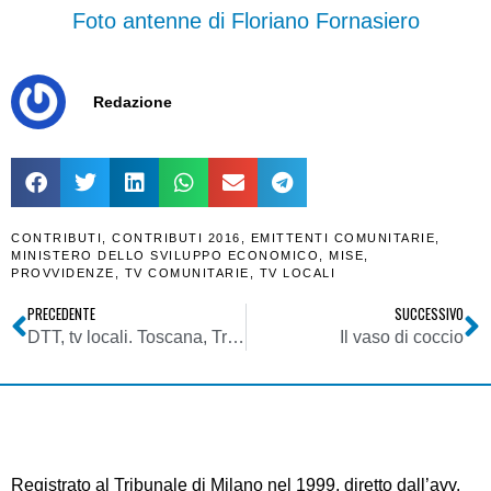
Foto antenne di Floriano Fornasiero
Redazione
CONTRIBUTI
,
CONTRIBUTI 2016
,
EMITTENTI COMUNITARIE
,
MINISTERO DELLO SVILUPPO ECONOMICO
,
MISE
,
PROVVIDENZE
,
TV COMUNITARIE
,
TV LOCALI
PRECEDENTE
SUCCESSIVO
DTT, tv locali. Toscana, Tribunale di Firenze: Fallimento Il Gelsomino (Italia 7), avviso vendita diritti uso e FSMA e LCN
Il vaso di coccio
Registrato al Tribunale di Milano nel 1999, diretto dall’avv.