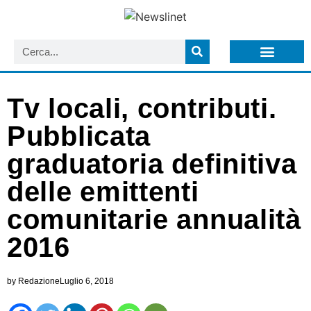
LISTA NEWSLETTER E CIRCOLARI SIT
ARCHIVIO S.I.T.
Tv locali, contributi.
Pubblicata
graduatoria definitiva
delle emittenti
comunitarie annualità
2016
by
Redazione
Luglio 6, 2018