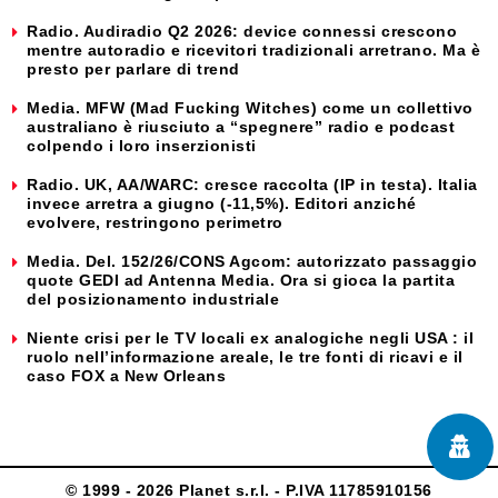
Radio. Audiradio Q2 2026: device connessi crescono
mentre autoradio e ricevitori tradizionali arretrano. Ma è
presto per parlare di trend
Media. MFW (Mad Fucking Witches) come un collettivo
australiano è riusciuto a “spegnere” radio e podcast
colpendo i loro inserzionisti
Radio. UK, AA/WARC: cresce raccolta (IP in testa). Italia
invece arretra a giugno (-11,5%). Editori anziché
evolvere, restringono perimetro
Media. Del. 152/26/CONS Agcom: autorizzato passaggio
quote GEDI ad Antenna Media. Ora si gioca la partita
del posizionamento industriale
Niente crisi per le TV locali ex analogiche negli USA : il
ruolo nell’informazione areale, le tre fonti di ricavi e il
caso FOX a New Orleans
© 1999 - 2026 Planet s.r.l. - P.IVA 11785910156