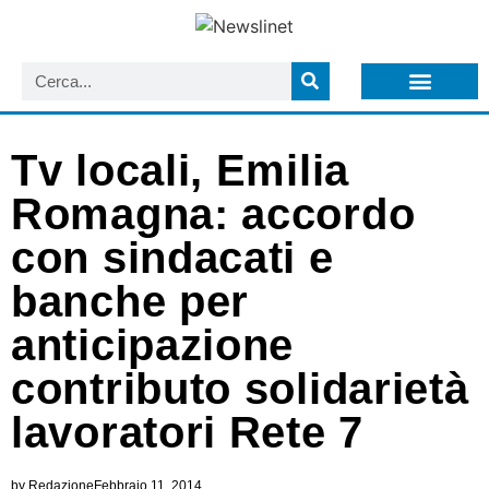
LISTA NEWSLETTER E CIRCOLARI SIT
ARCHIVIO S.I.T.
Tv locali, Emilia
Romagna: accordo
con sindacati e
banche per
anticipazione
contributo solidarietà
lavoratori Rete 7
by
Redazione
Febbraio 11, 2014