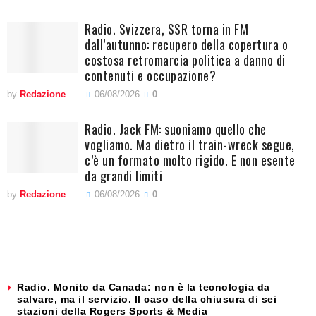
Radio. Svizzera, SSR torna in FM
dall’autunno: recupero della copertura o
costosa retromarcia politica a danno di
contenuti e occupazione?
by
Redazione
06/08/2026
0
Radio. Jack FM: suoniamo quello che
vogliamo. Ma dietro il train-wreck segue,
c’è un formato molto rigido. E non esente
da grandi limiti
by
Redazione
06/08/2026
0
Radio. Monito da Canada: non è la tecnologia da
salvare, ma il servizio. Il caso della chiusura di sei
stazioni della Rogers Sports & Media