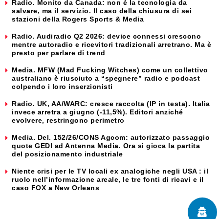
Radio. Monito da Canada: non è la tecnologia da
salvare, ma il servizio. Il caso della chiusura di sei
stazioni della Rogers Sports & Media
Radio. Audiradio Q2 2026: device connessi crescono
mentre autoradio e ricevitori tradizionali arretrano. Ma è
presto per parlare di trend
Media. MFW (Mad Fucking Witches) come un collettivo
australiano è riusciuto a “spegnere” radio e podcast
colpendo i loro inserzionisti
Radio. UK, AA/WARC: cresce raccolta (IP in testa). Italia
invece arretra a giugno (-11,5%). Editori anziché
evolvere, restringono perimetro
Media. Del. 152/26/CONS Agcom: autorizzato passaggio
quote GEDI ad Antenna Media. Ora si gioca la partita
del posizionamento industriale
Niente crisi per le TV locali ex analogiche negli USA : il
ruolo nell’informazione areale, le tre fonti di ricavi e il
caso FOX a New Orleans