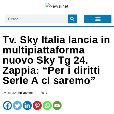
LISTA NEWSLETTER E CIRCOLARI SIT
ARCHIVIO S.I.T.
Tv. Sky Italia lancia in
multipiattaforma
nuovo Sky Tg 24.
Zappia: “Per i diritti
Serie A ci saremo”
by
Redazione
Novembre 1, 2017