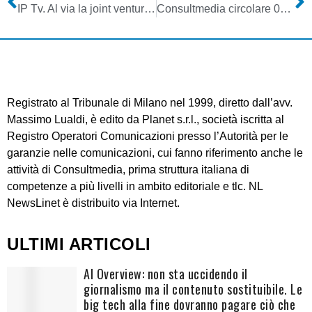
IP Tv. Al via la joint venture (intergruppo) tra Telecom Italia e Canal+: parte una nuova pay tv in competizione con Netflix & C.
Consultmedia circolare 02112017 attestazione regolarità contributiva INPGI per domande contributi rtv in base a nuovo regolamento (completa)
Registrato al Tribunale di Milano nel 1999, diretto dall’avv.
Massimo Lualdi, è edito da Planet s.r.l., società iscritta al
Registro Operatori Comunicazioni presso l’Autorità per le
garanzie nelle comunicazioni, cui fanno riferimento anche le
attività di Consultmedia, prima struttura italiana di
competenze a più livelli in ambito editoriale e tlc. NL
NewsLinet è distribuito via Internet.
ULTIMI ARTICOLI
AI Overview: non sta uccidendo il
giornalismo ma il contenuto sostituibile. Le
big tech alla fine dovranno pagare ciò che