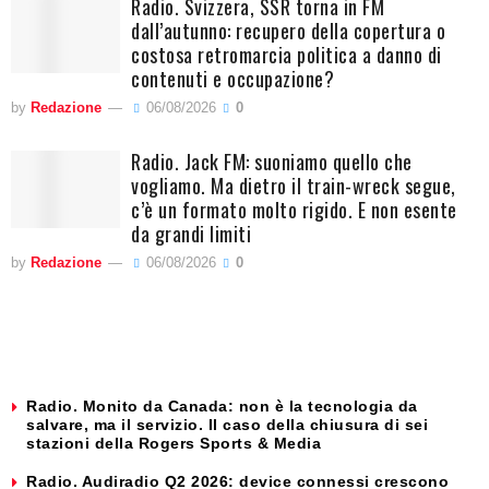
Radio. Svizzera, SSR torna in FM
dall’autunno: recupero della copertura o
costosa retromarcia politica a danno di
contenuti e occupazione?
by
Redazione
06/08/2026
0
Radio. Jack FM: suoniamo quello che
vogliamo. Ma dietro il train-wreck segue,
c’è un formato molto rigido. E non esente
da grandi limiti
by
Redazione
06/08/2026
0
Radio. Monito da Canada: non è la tecnologia da
salvare, ma il servizio. Il caso della chiusura di sei
stazioni della Rogers Sports & Media
Radio. Audiradio Q2 2026: device connessi crescono