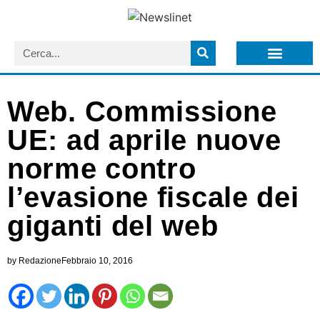
LISTA NEWSLETTER E CIRCOLARI SIT
ARCHIVIO S.I.T.
Web. Commissione
UE: ad aprile nuove
norme contro
l’evasione fiscale dei
giganti del web
by
Redazione
Febbraio 10, 2016