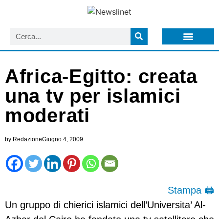
LISTA NEWSLETTER E CIRCOLARI SIT
ARCHIVIO S.I.T.
Africa-Egitto: creata
una tv per islamici
moderati
by
Redazione
Giugno 4, 2009
Stampa 🖨
Un gruppo di chierici islamici dell’Universita’ Al-