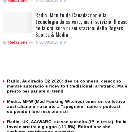
by
Redazione
06/08/2026
0
Radio. Monito da Canada: non è la
tecnologia da salvare, ma il servizio. Il caso
della chiusura di sei stazioni della Rogers
Sports & Media
by
Redazione
06/08/2026
0
Radio. Audiradio Q2 2026: device connessi crescono
mentre autoradio e ricevitori tradizionali arretrano. Ma è
presto per parlare di trend
Media. MFW (Mad Fucking Witches) come un collettivo
australiano è riusciuto a “spegnere” radio e podcast
colpendo i loro inserzionisti
Radio. UK, AA/WARC: cresce raccolta (IP in testa). Italia
invece arretra a giugno (-11,5%). Editori anziché
evolvere, restringono perimetro