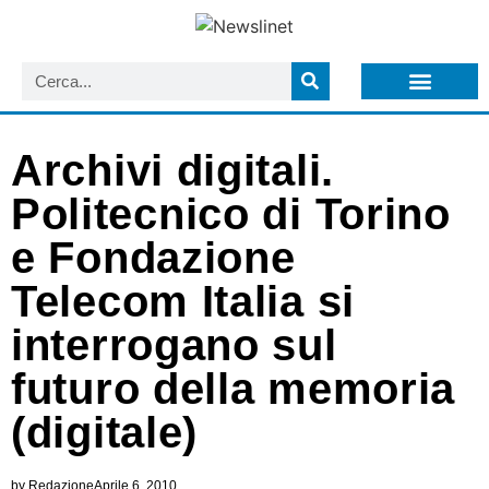
LISTA NEWSLETTER E CIRCOLARI SIT
ARCHIVIO S.I.T.
Archivi digitali.
Politecnico di Torino
e Fondazione
Telecom Italia si
interrogano sul
futuro della memoria
(digitale)
by
Redazione
Aprile 6, 2010