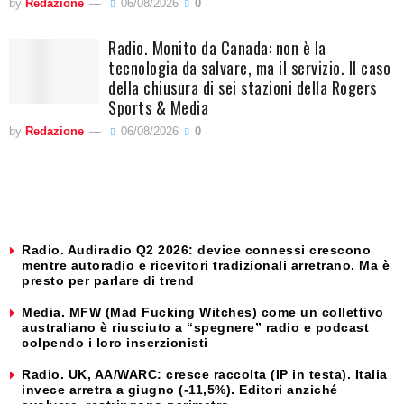
by
Redazione
06/08/2026
0
Radio. Monito da Canada: non è la
tecnologia da salvare, ma il servizio. Il caso
della chiusura di sei stazioni della Rogers
Sports & Media
by
Redazione
06/08/2026
0
Radio. Audiradio Q2 2026: device connessi crescono
mentre autoradio e ricevitori tradizionali arretrano. Ma è
presto per parlare di trend
Media. MFW (Mad Fucking Witches) come un collettivo
australiano è riusciuto a “spegnere” radio e podcast
colpendo i loro inserzionisti
Radio. UK, AA/WARC: cresce raccolta (IP in testa). Italia
invece arretra a giugno (-11,5%). Editori anziché