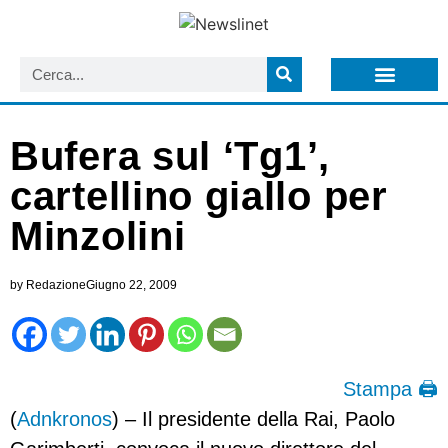
LISTA NEWSLETTER E CIRCOLARI SIT
ARCHIVIO S.I.T.
Bufera sul ‘Tg1’,
cartellino giallo per
Minzolini
by
Redazione
Giugno 22, 2009
Stampa 🖨
(
Adnkronos
) – Il presidente della Rai, Paolo