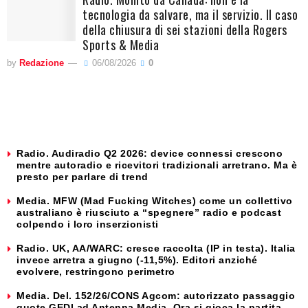
tecnologia da salvare, ma il servizio. Il caso
della chiusura di sei stazioni della Rogers
Sports & Media
by
Redazione
06/08/2026
0
Radio. Audiradio Q2 2026: device connessi crescono
mentre autoradio e ricevitori tradizionali arretrano. Ma è
presto per parlare di trend
Media. MFW (Mad Fucking Witches) come un collettivo
australiano è riusciuto a “spegnere” radio e podcast
colpendo i loro inserzionisti
Radio. UK, AA/WARC: cresce raccolta (IP in testa). Italia
invece arretra a giugno (-11,5%). Editori anziché
evolvere, restringono perimetro
Media. Del. 152/26/CONS Agcom: autorizzato passaggio
quote GEDI ad Antenna Media. Ora si gioca la partita