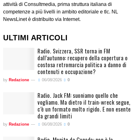
attività di Consultmedia, prima struttura italiana di
competenze a più livelli in ambito editoriale e tlc. NL
NewsLinet è distribuito via Internet.
ULTIMI ARTICOLI
Radio. Svizzera, SSR torna in FM
dall’autunno: recupero della copertura o
costosa retromarcia politica a danno di
contenuti e occupazione?
by
Redazione
06/08/2026
0
Radio. Jack FM: suoniamo quello che
vogliamo. Ma dietro il train-wreck segue,
c’è un formato molto rigido. E non esente
da grandi limiti
by
Redazione
06/08/2026
0
Radio. Monito da Canada: non è la