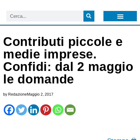
LISTA NEWSLETTER E CIRCOLARI SIT
ARCHIVIO S.I.T.
Contributi piccole e
medie imprese.
Confidi: dal 2 maggio
le domande
by
Redazione
Maggio 2, 2017