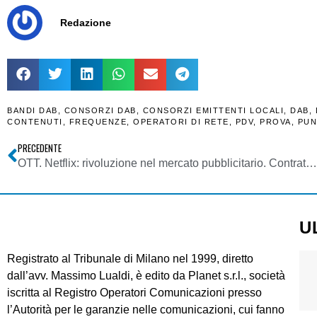
Redazione
BANDI DAB
,
CONSORZI DAB
,
CONSORZI EMITTENTI LOCALI
,
DAB
,
CONTENUTI
,
FREQUENZE
,
OPERATORI DI RETE
,
PDV
,
PROVA
,
PUN
PRECEDENTE
OTT. Netflix: rivoluzione nel mercato pubblicitario. Contratti pay as delivery rischiano di travolgere il settore televisivo
U
Registrato al Tribunale di Milano nel 1999, diretto
dall’avv. Massimo Lualdi, è edito da Planet s.r.l., società
iscritta al Registro Operatori Comunicazioni presso
l’Autorità per le garanzie nelle comunicazioni, cui fanno