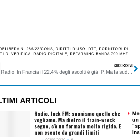
DELIBERA N. 286/22/CONS
,
DIRITTI D'USO
,
DTT
,
FORNITORI DI
TI DI VERIFICA
,
RADIO DIGITALE
,
REFARMING BANDA 700 MHZ
SUCCESSIVO
Radio. In Francia il 22.4% degli ascolti è già IP. Ma la suddivisione tra device è molto diversa che da noi
LTIMI ARTICOLI
Radio. Jack FM: suoniamo quello che
Me
vogliamo. Ma dietro il train-wreck
un 
segue, c’è un formato molto rigido. E
“s
non esente da grandi limiti
ins