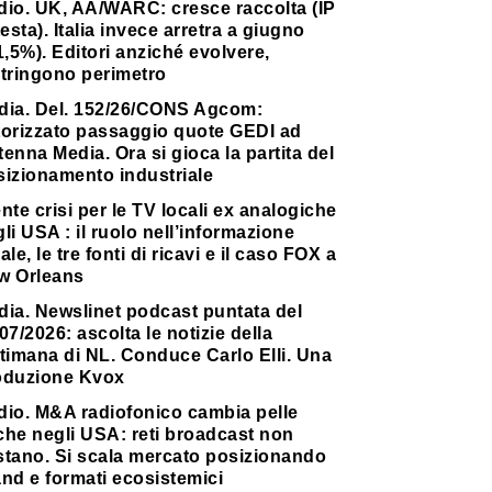
dio. UK, AA/WARC: cresce raccolta (IP
testa). Italia invece arretra a giugno
1,5%). Editori anziché evolvere,
stringono perimetro
dia. Del. 152/26/CONS Agcom:
torizzato passaggio quote GEDI ad
enna Media. Ora si gioca la partita del
sizionamento industriale
nte crisi per le TV locali ex analogiche
li USA : il ruolo nell’informazione
ale, le tre fonti di ricavi e il caso FOX a
w Orleans
dia. Newslinet podcast puntata del
07/2026: ascolta le notizie della
timana di NL. Conduce Carlo Elli. Una
oduzione Kvox
dio. M&A radiofonico cambia pelle
che negli USA: reti broadcast non
stano. Si scala mercato posizionando
nd e formati ecosistemici