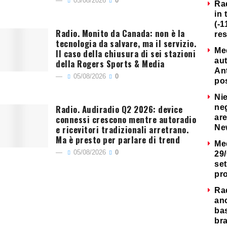
05/08/2026
0
Ra
in 
(-1
Radio. Monito da Canada: non è la
re
tecnologia da salvare, ma il servizio.
Me
Il caso della chiusura di sei stazioni
au
della Rogers Sports & Media
Ant
05/08/2026
0
po
Nie
Radio. Audiradio Q2 2026: device
neg
connessi crescono mentre autoradio
are
e ricevitori tradizionali arretrano.
Ne
Ma è presto per parlare di trend
Me
05/08/2026
0
29/
set
pr
Ra
an
ba
bra