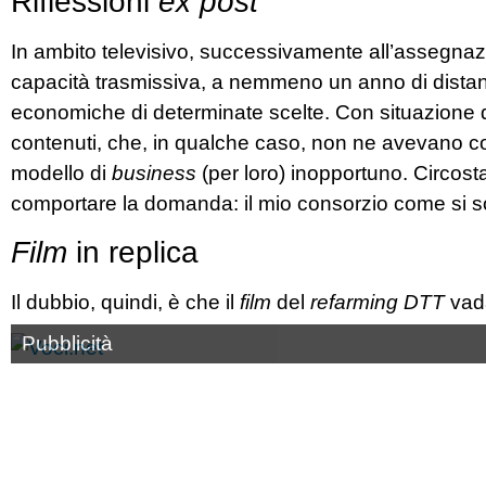
Riflessioni
ex post
In ambito televisivo, successivamente all’assegnazion
capacità trasmissiva, a nemmeno un anno di dista
economiche di determinate scelte. Con situazione di i
contenuti, che, in qualche caso, non ne avevano co
modello di
business
(per loro) inopportuno. Circost
comportare la domanda: il mio consorzio come si s
Film
in replica
Il dubbio, quindi, è che il
film
del
refarming DTT
vada
Pubblicità