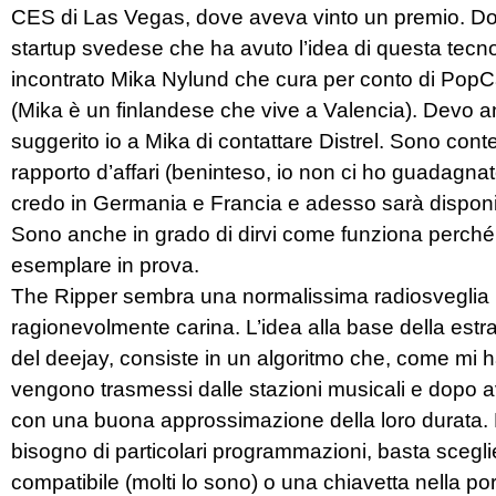
CES di Las Vegas, dove aveva vinto un premio. Dopo
startup svedese che ha avuto l’idea di questa tecn
incontrato Mika Nylund che cura per conto di PopCa
(Mika è un finlandese che vive a Valencia). Devo 
suggerito io a Mika di contattare Distrel. Sono conte
rapporto d’affari (beninteso, io non ci ho guadagnat
credo in Germania e Francia e adesso sarà disponibi
Sono anche in grado di dirvi come funziona perché
esemplare in prova.
The Ripper sembra una normalissima radiosveglia
ragionevolmente carina. L’idea alla base della estraz
del deejay, consiste in un algoritmo che, come mi 
vengono trasmessi dalle stazioni musicali e dopo ave
con una buona approssimazione della loro durata. P
bisogno di particolari programmazioni, basta sceglier
compatibile (molti lo sono) o una chiavetta nella p