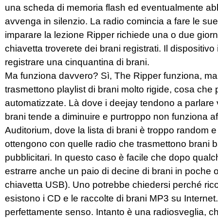
una scheda di memoria flash ed eventualmente abba
avvenga in silenzio. La radio comincia a fare le su
imparare la lezione Ripper richiede una o due giorn
chiavetta troverete dei brani registrati. Il disposi
registrare una cinquantina di brani.
Ma funziona davvero? Sì, The Ripper funziona, ma 
trasmettono playlist di brani molto rigide, cosa che
automatizzate. Là dove i deejay tendono a parlare ve
brani tende a diminuire e purtroppo non funziona aff
Auditorium, dove la lista di brani è troppo random e 
ottengono con quelle radio che trasmettono brani ba
pubblicitari. In questo caso è facile che dopo qualc
estrarre anche un paio di decine di brani in poche ore
chiavetta USB). Uno potrebbe chiedersi perché ric
esistono i CD e le raccolte di brani MP3 su Intern
perfettamente senso. Intanto è una radiosveglia, c