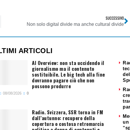
SUCCESSIVO
Non solo digital divide ma anche cultural divide
LTIMI ARTICOLI
AI Overview: non sta uccidendo il
Ra
giornalismo ma il contenuto
tec
sostituibile. Le big tech alla fine
del
dovranno pagare ciò che non
Sp
possono produrre
Ra
08/08/2026
0
cre
tra
par
Radio. Svizzera, SSR torna in FM
Me
dall’autunno: recupero della
un 
copertura o costosa retromarcia
“s
politica a danno di contenuti e