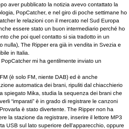
 aver pubblicato la notizia avevo contattato la
ologia, PopCatcher, e nel giro di poche settimane ho
tcher le relazioni con il mercato nel Sud Europa
anche essere stato un buon intermediario perché ho
nto che poi quel contatto si sia tradotto in un
o nulla), The Ripper era già in vendita in Svezia e
le in Italia.
 PopCatcher mi ha gentilmente inviato un
 FM (è solo FM, niente DAB) ed è anche
ione automatica dei brani, ripuliti dal chiacchierio
ha spiegato Mika, studia la sequenza dei brani che
rli “imparati” è in grado di registrare le canzoni
rovarla è stato divertente. The Ripper non ha
e la stazione da registrare, inserire il lettore MP3
orta USB sul lato superiore dell’apparecchio, oppure