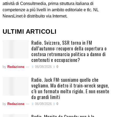
attività di Consultmedia, prima struttura italiana di
competenze a più livelli in ambito editoriale e tlc. NL
NewsLinet è distribuito via Internet.
ULTIMI ARTICOLI
Radio. Svizzera, SSR torna in FM
dall’autunno: recupero della copertura o
costosa retromarcia politica a danno di
contenuti e occupazione?
by
Redazione
06/08/2026
0
Radio. Jack FM: suoniamo quello che
vogliamo. Ma dietro il train-wreck segue,
c’è un formato molto rigido. E non esente
da grandi limiti
by
Redazione
06/08/2026
0
Radio. Monito da Canada: non è la