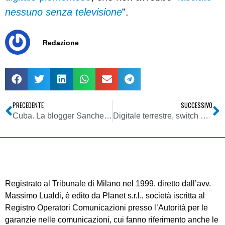
nessuno senza televisione
".
Redazione
PRECEDENTE
SUCCESSIVO
Cuba. La blogger Sanchez sequestrata e malmenata. Coro unanime di solidarietà dall’Italia. Si reclama più spazio per le sue battaglie sui media mainstream
Digitale terrestre, switch off Alto Adige: completato il passaggio anche in Val Gardena e Val Badia
Registrato al Tribunale di Milano nel 1999, diretto dall’avv.
Massimo Lualdi, è edito da Planet s.r.l., società iscritta al
Registro Operatori Comunicazioni presso l’Autorità per le
garanzie nelle comunicazioni, cui fanno riferimento anche le