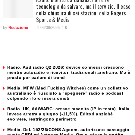
tecnologia da salvare, ma il servizio. Il caso
della chiusura di sei stazioni della Rogers
Sports & Media
by
Redazione
06/08/2026
0
Radio. Audiradio Q2 2026: device connessi crescono
mentre autoradio e ricevitori tradizionali arretrano. Ma è
presto per parlare di trend
Media. MFW (Mad Fucking Witches) come un collettivo
australiano è riusciuto a “spegnere” radio e podcast
colpendo i loro inserzionisti
Radio. UK, AA/WARC: cresce raccolta (IP in testa). Italia
invece arretra a giugno (-11,5%). Editori anziché
evolvere, restringono perimetro
Media. Del. 152/26/CONS Agcom: autorizzato passaggio
quote GEDI ad Antenna Media. Ora si gioca la partita