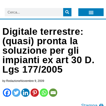
LISTA NEWSLETTER E CIRCOLARI SIT
ARCHIVIO S.I.T.
Digitale terrestre:
(quasi) pronta la
soluzione per gli
impianti ex art 30 D.
Lgs 177/2005
by
Redazione
Novembre 9, 2009
Stampa 🖨