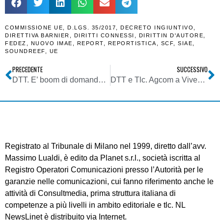
COMMISSIONE UE
,
D.LGS. 35/2017
,
DECRETO INGIUNTIVO
,
DIRETTIVA BARNIER
,
DIRITTI CONNESSI
,
DIRITTIN D'AUTORE
,
FEDEZ
,
NUOVO IMAE
,
REPORT
,
REPORTISTICA
,
SCF
,
SIAE
,
SOUNDREEF
,
UE
PRECEDENTE
SUCCESSIVO
DTT. E’ boom di domande per fornitore di servizi di media audiovisivi (quasi tutte da radio). Mise: in Lombardia ormai solo LCN nell’arco 800
DTT e Tlc. Agcom a Vivendi: subito soluzione a problema Mediaset o sanzione fino a mezzo miliardo. Il nodo Persidera
Registrato al Tribunale di Milano nel 1999, diretto dall’avv.
Massimo Lualdi, è edito da Planet s.r.l., società iscritta al
Registro Operatori Comunicazioni presso l’Autorità per le
garanzie nelle comunicazioni, cui fanno riferimento anche le
attività di Consultmedia, prima struttura italiana di
competenze a più livelli in ambito editoriale e tlc. NL
NewsLinet è distribuito via Internet.