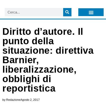
LISTA NEWSLETTER E CIRCOLARI SIT
ARCHIVIO S.I.T.
Diritto d’autore. Il
punto della
situazione: direttiva
Barnier,
liberalizzazione,
obblighi di
reportistica
by
Redazione
Agosto 2, 2017