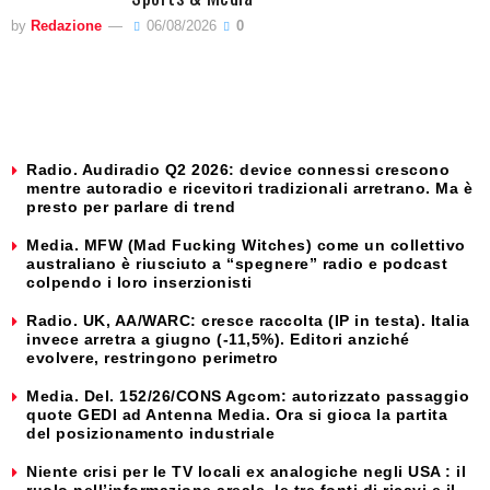
by
Redazione
06/08/2026
0
Radio. Audiradio Q2 2026: device connessi crescono
mentre autoradio e ricevitori tradizionali arretrano. Ma è
presto per parlare di trend
Media. MFW (Mad Fucking Witches) come un collettivo
australiano è riusciuto a “spegnere” radio e podcast
colpendo i loro inserzionisti
Radio. UK, AA/WARC: cresce raccolta (IP in testa). Italia
invece arretra a giugno (-11,5%). Editori anziché
evolvere, restringono perimetro
Media. Del. 152/26/CONS Agcom: autorizzato passaggio
quote GEDI ad Antenna Media. Ora si gioca la partita
del posizionamento industriale
Niente crisi per le TV locali ex analogiche negli USA : il
ruolo nell’informazione areale, le tre fonti di ricavi e il