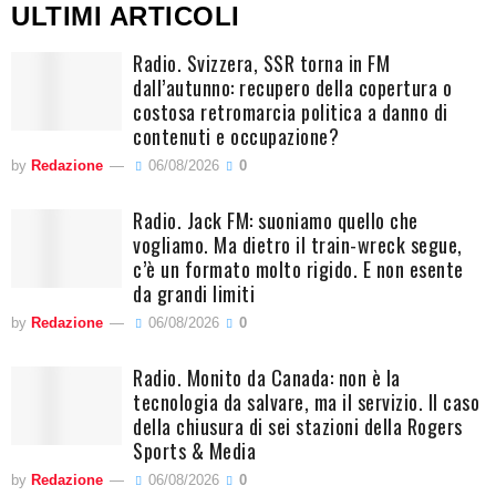
ULTIMI ARTICOLI
Radio. Svizzera, SSR torna in FM
dall’autunno: recupero della copertura o
costosa retromarcia politica a danno di
contenuti e occupazione?
by
Redazione
06/08/2026
0
Radio. Jack FM: suoniamo quello che
vogliamo. Ma dietro il train-wreck segue,
c’è un formato molto rigido. E non esente
da grandi limiti
by
Redazione
06/08/2026
0
Radio. Monito da Canada: non è la
tecnologia da salvare, ma il servizio. Il caso
della chiusura di sei stazioni della Rogers
Sports & Media
by
Redazione
06/08/2026
0