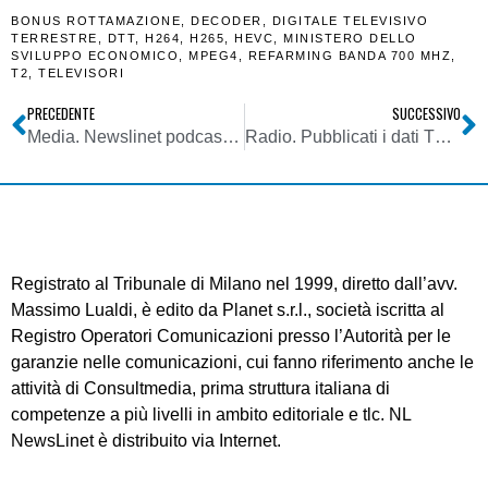
BONUS ROTTAMAZIONE
,
DECODER
,
DIGITALE TELEVISIVO
TERRESTRE
,
DTT
,
H264
,
H265
,
HEVC
,
MINISTERO DELLO
SVILUPPO ECONOMICO
,
MPEG4
,
REFARMING BANDA 700 MHZ
,
T2
,
TELEVISORI
PRECEDENTE
SUCCESSIVO
Media. Newslinet podcast puntata del 07/07/2021: ascolta le notizie della settimana di NL
Radio. Pubblicati i dati TER relativi al 1° semestre 2021. Difficile il confronto non essendo disponibile il periodo omogeneo del 2020
Registrato al Tribunale di Milano nel 1999, diretto dall’avv.
Massimo Lualdi, è edito da Planet s.r.l., società iscritta al
Registro Operatori Comunicazioni presso l’Autorità per le
garanzie nelle comunicazioni, cui fanno riferimento anche le
attività di Consultmedia, prima struttura italiana di
competenze a più livelli in ambito editoriale e tlc. NL
NewsLinet è distribuito via Internet.