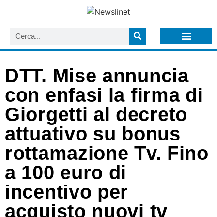
LISTA NEWSLETTER E CIRCOLARI SIT
ARCHIVIO S.I.T.
DTT. Mise annuncia
con enfasi la firma di
Giorgetti al decreto
attuativo su bonus
rottamazione Tv. Fino
a 100 euro di
incentivo per
acquisto nuovi tv