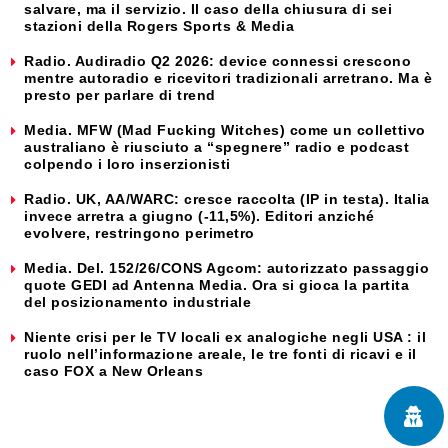
salvare, ma il servizio. Il caso della chiusura di sei
stazioni della Rogers Sports & Media
Radio. Audiradio Q2 2026: device connessi crescono
mentre autoradio e ricevitori tradizionali arretrano. Ma è
presto per parlare di trend
Media. MFW (Mad Fucking Witches) come un collettivo
australiano è riusciuto a “spegnere” radio e podcast
colpendo i loro inserzionisti
Radio. UK, AA/WARC: cresce raccolta (IP in testa). Italia
invece arretra a giugno (-11,5%). Editori anziché
evolvere, restringono perimetro
Media. Del. 152/26/CONS Agcom: autorizzato passaggio
quote GEDI ad Antenna Media. Ora si gioca la partita
del posizionamento industriale
Niente crisi per le TV locali ex analogiche negli USA : il
ruolo nell’informazione areale, le tre fonti di ricavi e il
caso FOX a New Orleans