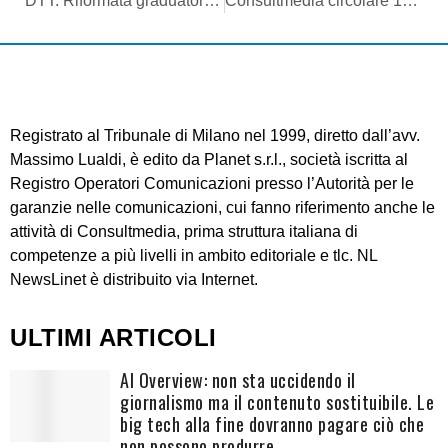
DTT. Riformata graduatoria LCN AT18 (Sardegna): nuovi avvicendamenti nel blocco pregiato 10/19 ed ennesimo sorteggio a switch-off in corso
Consultmedia circolare 18112021 refarming banda 700 MHz bandi LCN FAQ Mise
Registrato al Tribunale di Milano nel 1999, diretto dall’avv.
Massimo Lualdi, è edito da Planet s.r.l., società iscritta al
Registro Operatori Comunicazioni presso l’Autorità per le
garanzie nelle comunicazioni, cui fanno riferimento anche le
attività di Consultmedia, prima struttura italiana di
competenze a più livelli in ambito editoriale e tlc. NL
NewsLinet è distribuito via Internet.
ULTIMI ARTICOLI
AI Overview: non sta uccidendo il
giornalismo ma il contenuto sostituibile. Le
big tech alla fine dovranno pagare ciò che
non possono produrre