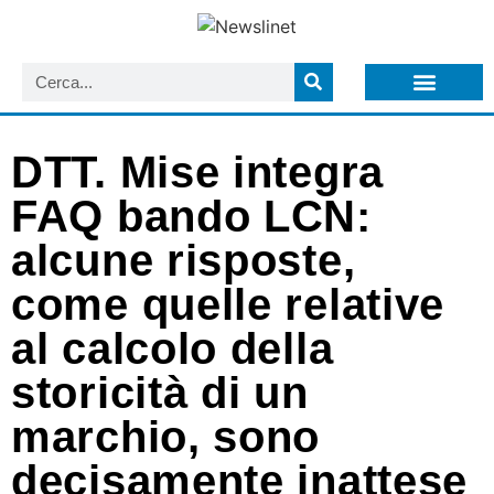
LISTA NEWSLETTER E CIRCOLARI SIT
ARCHIVIO S.I.T.
DTT. Mise integra
FAQ bando LCN:
alcune risposte,
come quelle relative
al calcolo della
storicità di un
marchio, sono
decisamente inattese