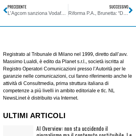
PRECEDENTE
SUCCESSIVO
L’Agcom sanziona Vodafone, Telecom Italia, Opitel, BT Italia ed Eutelia
Riforma P.A., Brunetta: “Da oggi i cittadini potranno giudicare e arrabbiarsi, sapendo di essere ascoltati”. Mah…
Registrato al Tribunale di Milano nel 1999, diretto dall’avv.
Massimo Lualdi, è edito da Planet s.r.l., società iscritta al
Registro Operatori Comunicazioni presso l’Autorità per le
garanzie nelle comunicazioni, cui fanno riferimento anche le
attività di Consultmedia, prima struttura italiana di
competenze a più livelli in ambito editoriale e tlc. NL
NewsLinet è distribuito via Internet.
ULTIMI ARTICOLI
AI Overview: non sta uccidendo il
giornalismo ma il contenuto sostituibile. Le