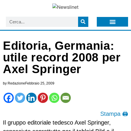
LISTA NEWSLETTER E CIRCOLARI SIT
ARCHIVIO S.I.T.
Editoria, Germania:
utile record 2008 per
Axel Springer
by
Redazione
Febbraio 25, 2009
Stampa 🖨
Il gruppo editoriale tedesco Axel Springer,