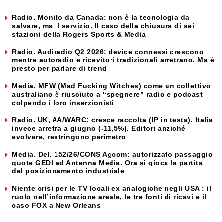
Radio. Monito da Canada: non è la tecnologia da
salvare, ma il servizio. Il caso della chiusura di sei
stazioni della Rogers Sports & Media
Radio. Audiradio Q2 2026: device connessi crescono
mentre autoradio e ricevitori tradizionali arretrano. Ma è
presto per parlare di trend
Media. MFW (Mad Fucking Witches) come un collettivo
australiano è riusciuto a “spegnere” radio e podcast
colpendo i loro inserzionisti
Radio. UK, AA/WARC: cresce raccolta (IP in testa). Italia
invece arretra a giugno (-11,5%). Editori anziché
evolvere, restringono perimetro
Media. Del. 152/26/CONS Agcom: autorizzato passaggio
quote GEDI ad Antenna Media. Ora si gioca la partita
del posizionamento industriale
Niente crisi per le TV locali ex analogiche negli USA : il
ruolo nell’informazione areale, le tre fonti di ricavi e il
caso FOX a New Orleans