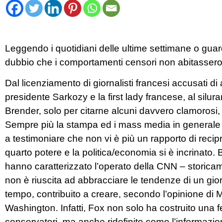
Leggendo i quotidiani delle ultime settimane o guard
dubbio che i comportamenti censori non abitassero s
Dal licenziamento di giornalisti francesi accusati di
presidente Sarkozy e la first lady francese, al silur
Brender, solo per citarne alcuni davvero clamorosi,
Sempre più la stampa ed i mass media in generale s
a testimoniare che non vi è più un rapporto di recipro
quarto potere e la politica/economia si è incrinato
hanno caratterizzato l’operato della CNN – storica
non è riuscita ad abbracciare le tendenze di un gio
tempo, contribuito a creare, secondo l’opinione di
Washington. Infatti, Fox non solo ha costruito una f
conservatori, ma anche ridefinito come l’informazi