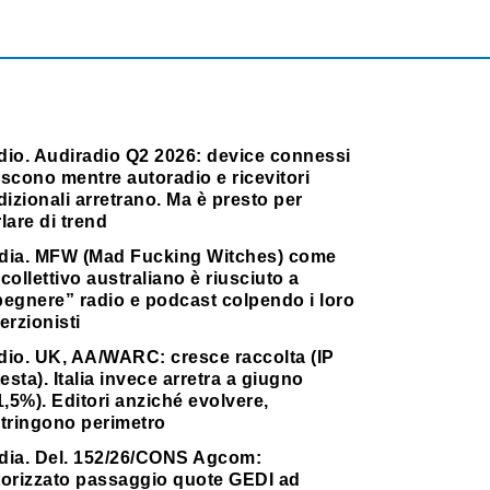
dio. Audiradio Q2 2026: device connessi
scono mentre autoradio e ricevitori
dizionali arretrano. Ma è presto per
lare di trend
dia. MFW (Mad Fucking Witches) come
collettivo australiano è riusciuto a
pegnere” radio e podcast colpendo i loro
erzionisti
dio. UK, AA/WARC: cresce raccolta (IP
testa). Italia invece arretra a giugno
1,5%). Editori anziché evolvere,
stringono perimetro
dia. Del. 152/26/CONS Agcom:
torizzato passaggio quote GEDI ad