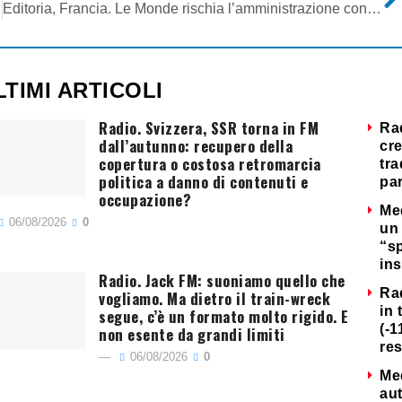
Editoria, Francia. Le Monde rischia l’amministrazione controllata e allora cerca investitori
LTIMI ARTICOLI
Radio. Svizzera, SSR torna in FM
Ra
dall’autunno: recupero della
cre
copertura o costosa retromarcia
tra
politica a danno di contenuti e
par
occupazione?
Me
06/08/2026
0
un 
“s
ins
Radio. Jack FM: suoniamo quello che
Ra
vogliamo. Ma dietro il train-wreck
in 
segue, c’è un formato molto rigido. E
(-1
non esente da grandi limiti
re
06/08/2026
0
Me
au