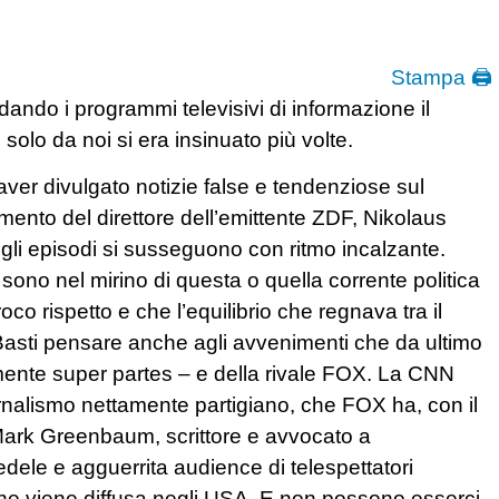
Stampa 🖨
ando i programmi televisivi di informazione il
olo da noi si era insinuato più volte.
 aver divulgato notizie false e tendenziose sul
amento del direttore dell’emittente ZDF, Nikolaus
 gli episodi si susseguono con ritmo incalzante.
ono nel mirino di questa o quella corrente politica
co rispetto e che l’equilibrio che regnava tra il
. Basti pensare anche agli avvenimenti che da ultimo
mente super partes – e della rivale FOX. La CNN
rnalismo nettamente partigiano, che FOX ha, con il
 Mark Greenbaum, scrittore e avvocato a
edele e agguerrita audience di telespettatori
one viene diffusa negli USA. E non possono esserci