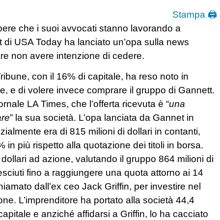
Stampa 🖨
pere che i suoi avvocati stanno lavorando a
tt di USA Today ha lanciato un’opa sulla news
e non avere intenzione di cedere.
ibune, con il 16% di capitale, ha reso noto in
, e di volere invece comprare il gruppo di Gannett.
ornale LA Times, che l’offerta ricevuta è “
una
are
” la sua società. L’opa lanciata da Gannet in
zialmente era di 815 milioni di dollari in contanti,
 in più rispetto alla quotazione dei titoli in borsa.
15 dollari ad azione, valutando il gruppo 864 milioni di
cresciuti fino a raggiungere una quota attorno ai 14
hiamato dall’ex ceo Jack Griffin, per investire nel
one. L’imprenditore ha portato alla società 44,4
apitale e anziché affidarsi a Griffin, lo ha cacciato