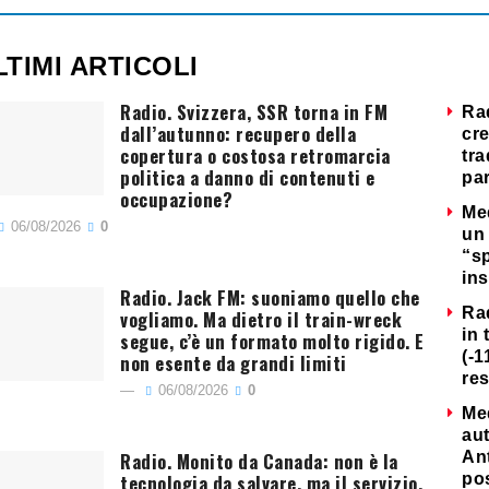
LTIMI ARTICOLI
Radio. Svizzera, SSR torna in FM
Ra
dall’autunno: recupero della
cre
copertura o costosa retromarcia
tra
politica a danno di contenuti e
par
occupazione?
Me
06/08/2026
0
un 
“s
ins
Radio. Jack FM: suoniamo quello che
Ra
vogliamo. Ma dietro il train-wreck
in 
segue, c’è un formato molto rigido. E
(-1
non esente da grandi limiti
re
06/08/2026
0
Me
au
Radio. Monito da Canada: non è la
Ant
tecnologia da salvare, ma il servizio.
po