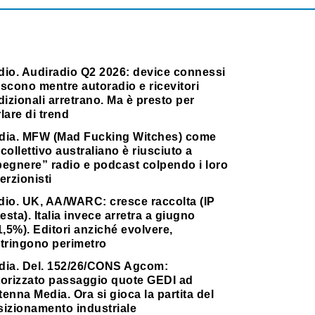
dio. Audiradio Q2 2026: device connessi
scono mentre autoradio e ricevitori
dizionali arretrano. Ma è presto per
lare di trend
dia. MFW (Mad Fucking Witches) come
collettivo australiano è riusciuto a
pegnere” radio e podcast colpendo i loro
erzionisti
dio. UK, AA/WARC: cresce raccolta (IP
testa). Italia invece arretra a giugno
1,5%). Editori anziché evolvere,
stringono perimetro
dia. Del. 152/26/CONS Agcom:
torizzato passaggio quote GEDI ad
enna Media. Ora si gioca la partita del
sizionamento industriale