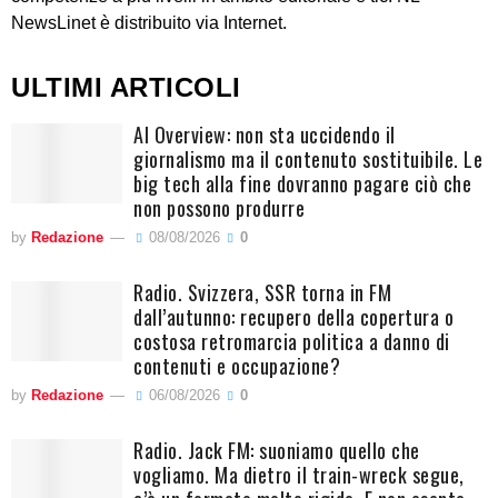
NewsLinet è distribuito via Internet.
ULTIMI ARTICOLI
AI Overview: non sta uccidendo il
giornalismo ma il contenuto sostituibile. Le
big tech alla fine dovranno pagare ciò che
non possono produrre
by
Redazione
08/08/2026
0
Radio. Svizzera, SSR torna in FM
dall’autunno: recupero della copertura o
costosa retromarcia politica a danno di
contenuti e occupazione?
by
Redazione
06/08/2026
0
Radio. Jack FM: suoniamo quello che
vogliamo. Ma dietro il train-wreck segue,