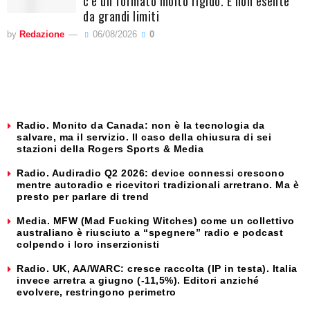
c’è un formato molto rigido. E non esente
da grandi limiti
by
Redazione
06/08/2026
0
Radio. Monito da Canada: non è la tecnologia da
salvare, ma il servizio. Il caso della chiusura di sei
stazioni della Rogers Sports & Media
Radio. Audiradio Q2 2026: device connessi crescono
mentre autoradio e ricevitori tradizionali arretrano. Ma è
presto per parlare di trend
Media. MFW (Mad Fucking Witches) come un collettivo
australiano è riusciuto a “spegnere” radio e podcast
colpendo i loro inserzionisti
Radio. UK, AA/WARC: cresce raccolta (IP in testa). Italia
invece arretra a giugno (-11,5%). Editori anziché
evolvere, restringono perimetro