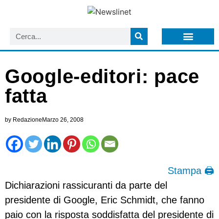
LISTA NEWSLETTER E CIRCOLARI SIT
ARCHIVIO S.I.T.
Google-editori: pace
fatta
by
Redazione
Marzo 26, 2008
Stampa 🖨
Dichiarazioni rassicuranti da parte del
presidente di Google, Eric Schmidt, che fanno
paio con la risposta soddisfatta del presidente di