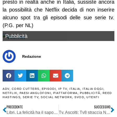
presto in realtà anche in Italia, sussiste ancora
la possibilità che Netflix decida di non inserire
alcuno spot tra gli episodi delle sue serie tv.
(P.G. per NL)
Pubblicità
Redazione
ADV
,
CORD CUTTERS
,
EPISODI
,
IP TV
,
ITALIA
,
ITALIA OGGI
,
NETFLIX
,
PAESI ANGLOFONI
,
PIATTAFORMA
,
PUBBLICITÀ
,
REED
HASTINGS
,
SERIE TV
,
SOCIAL NETWORK
,
SVOD
,
UTENTI
PRECEDENTE
SUCCESSIVO
Libri. La felicità ha il sapore della salute
Tv. Ascolti: Tv8 straccia Nove. Perché la tv di Discovery non cresce a differenza di quella di Sky?