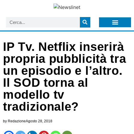
LISTA NEWSLETTER E CIRCOLARI SIT
ARCHIVIO S.I.T.
IP Tv. Netflix inserirà
propria pubblicità tra
un episodio e l’altro.
Il SOD torna al
modello tv
tradizionale?
by
Redazione
Agosto 28, 2018