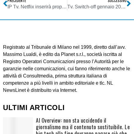
PRECEDENTE
SUCCESSIVO
IP Tv. Netflix inserirà propria pubblicità tra un episodio e l’altro. Il SOD torna al modello tv tradizionale?
Tv. Switch-off gennaio 2020. Conviene passare subito in MPEG4? Quanti sono i tv in grado di ricevere in HD? Ecco i numeri
Registrato al Tribunale di Milano nel 1999, diretto dall’avv.
Massimo Lualdi, è edito da Planet s.r.l., società iscritta al
Registro Operatori Comunicazioni presso l’Autorità per le
garanzie nelle comunicazioni, cui fanno riferimento anche le
attività di Consultmedia, prima struttura italiana di
competenze a più livelli in ambito editoriale e tlc. NL
NewsLinet è distribuito via Internet.
ULTIMI ARTICOLI
AI Overview: non sta uccidendo il
giornalismo ma il contenuto sostituibile. Le
big tech alla fine dovranno pagare ciò che