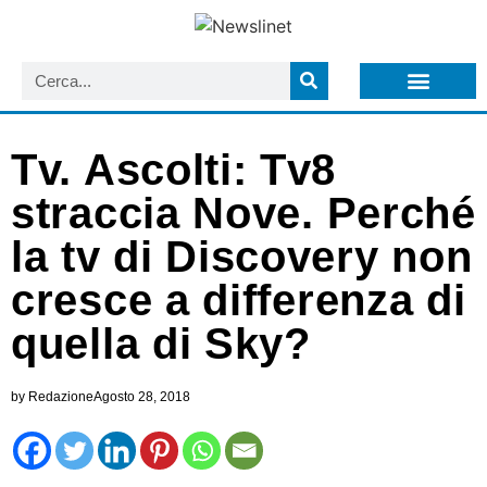
LISTA NEWSLETTER E CIRCOLARI SIT
ARCHIVIO S.I.T.
Tv. Ascolti: Tv8
straccia Nove. Perché
la tv di Discovery non
cresce a differenza di
quella di Sky?
by
Redazione
Agosto 28, 2018