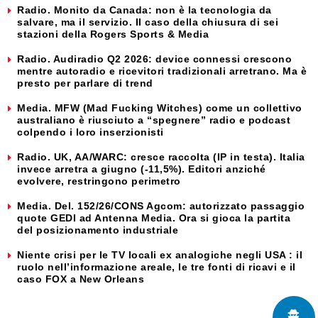
Radio. Monito da Canada: non è la tecnologia da
salvare, ma il servizio. Il caso della chiusura di sei
stazioni della Rogers Sports & Media
Radio. Audiradio Q2 2026: device connessi crescono
mentre autoradio e ricevitori tradizionali arretrano. Ma è
presto per parlare di trend
Media. MFW (Mad Fucking Witches) come un collettivo
australiano è riusciuto a “spegnere” radio e podcast
colpendo i loro inserzionisti
Radio. UK, AA/WARC: cresce raccolta (IP in testa). Italia
invece arretra a giugno (-11,5%). Editori anziché
evolvere, restringono perimetro
Media. Del. 152/26/CONS Agcom: autorizzato passaggio
quote GEDI ad Antenna Media. Ora si gioca la partita
del posizionamento industriale
Niente crisi per le TV locali ex analogiche negli USA : il
ruolo nell’informazione areale, le tre fonti di ricavi e il
caso FOX a New Orleans