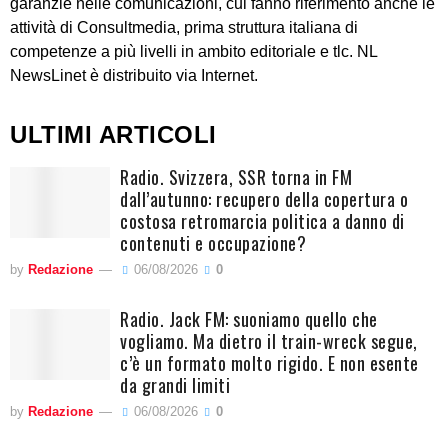
garanzie nelle comunicazioni, cui fanno riferimento anche le
attività di Consultmedia, prima struttura italiana di
competenze a più livelli in ambito editoriale e tlc. NL
NewsLinet è distribuito via Internet.
ULTIMI ARTICOLI
Radio. Svizzera, SSR torna in FM
dall’autunno: recupero della copertura o
costosa retromarcia politica a danno di
contenuti e occupazione?
by
Redazione
06/08/2026
0
Radio. Jack FM: suoniamo quello che
vogliamo. Ma dietro il train-wreck segue,
c’è un formato molto rigido. E non esente
da grandi limiti
by
Redazione
06/08/2026
0