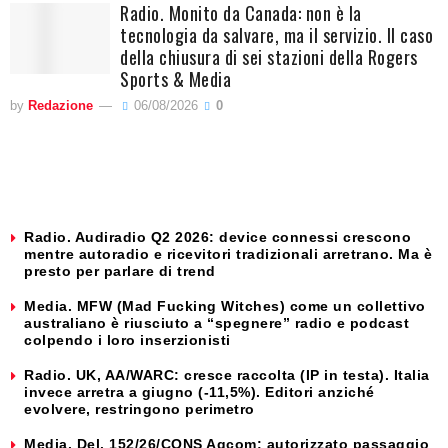
Radio. Monito da Canada: non è la
tecnologia da salvare, ma il servizio. Il caso
della chiusura di sei stazioni della Rogers
Sports & Media
by
Redazione
06/08/2026
0
Radio. Audiradio Q2 2026: device connessi crescono
mentre autoradio e ricevitori tradizionali arretrano. Ma è
presto per parlare di trend
Media. MFW (Mad Fucking Witches) come un collettivo
australiano è riusciuto a “spegnere” radio e podcast
colpendo i loro inserzionisti
Radio. UK, AA/WARC: cresce raccolta (IP in testa). Italia
invece arretra a giugno (-11,5%). Editori anziché
evolvere, restringono perimetro
Media. Del. 152/26/CONS Agcom: autorizzato passaggio