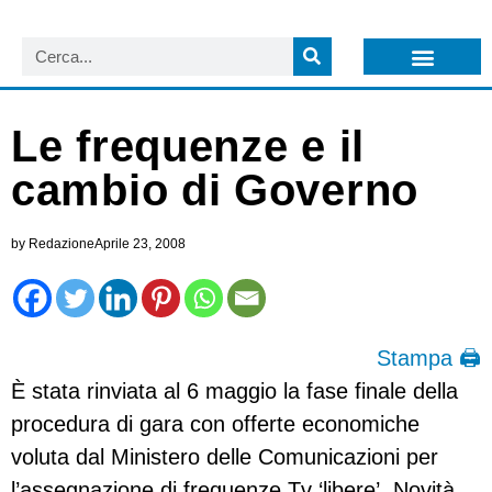
LISTA NEWSLETTER E CIRCOLARI SIT
ARCHIVIO S.I.T.
Le frequenze e il
cambio di Governo
by
Redazione
Aprile 23, 2008
Stampa 🖨
È stata rinviata al 6 maggio la fase finale della
procedura di gara con offerte economiche
voluta dal Ministero delle Comunicazioni per
l’assegnazione di frequenze Tv ‘libere’. Novità