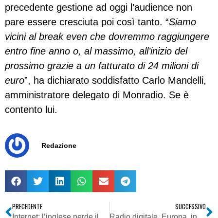
precedente gestione ad oggi l’audience non
pare essere cresciuta poi così tanto. “
Siamo
vicini al break even che dovremmo raggiungere
entro fine anno o, al massimo, all’inizio del
prossimo grazie a un fatturato di 24 milioni di
euro
”, ha dichiarato soddisfatto Carlo Mandelli,
amministratore delegato di Monradio. Se è
contento lui.
Redazione
PRECEDENTE
SUCCESSIVO
Internet: l’inglese perde il primato, l’Europa parla “nerdic”
Radio digitale. Europa, in sei mesi venduti più di un milione di iPhone. Ecco perché molti già ritengono che lì stia il futuro della radio numerica