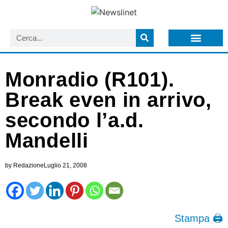
LISTA NEWSLETTER E CIRCOLARI SIT
ARCHIVIO S.I.T.
Monradio (R101).
Break even in arrivo,
secondo l’a.d.
Mandelli
by
Redazione
Luglio 21, 2008
Stampa 🖨