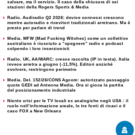
salvare, ma il servizio. Il caso della chiusura di sei
stazioni della Rogers Sports & Media
Radio. Audiradio Q2 2026: device connessi crescono
mentre autoradio e ricevitori tradizionali arretrano. Ma è
presto per parlare di trend
Media. MFW (Mad Fucking Witches) come un collettivo
australiano è riusciuto a “spegnere” radio e podcast
colpendo i loro inserzionisti
Radio. UK, AA/WARC: cresce raccolta (IP in testa). Italia
invece arretra a giugno (-11,5%). Editori anziché
evolvere, restringono perimetro
Media. Del. 152/26/CONS Agcom: autorizzato passaggio
quote GEDI ad Antenna Media. Ora si gioca la partita
del posizionamento industriale
Niente crisi per le TV locali ex analogiche negli USA : il
ruolo nell’informazione areale, le tre fonti di ricavi e il
caso FOX a New Orleans