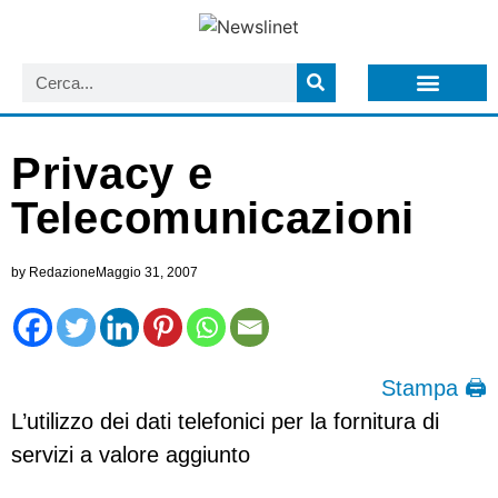
LISTA NEWSLETTER E CIRCOLARI SIT
ARCHIVIO S.I.T.
Privacy e
Telecomunicazioni
by
Redazione
Maggio 31, 2007
Stampa 🖨
L’utilizzo dei dati telefonici per la fornitura di
servizi a valore aggiunto