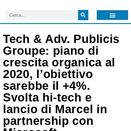
LISTA NEWSLETTER E CIRCOLARI SIT
ARCHIVIO S.I.T.
Tech & Adv. Publicis
Groupe: piano di
crescita organica al
2020, l’obiettivo
sarebbe il +4%.
Svolta hi-tech e
lancio di Marcel in
partnership con