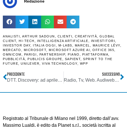
Redazione
ANALISTI
,
ARTHUR SADOUN
,
CLIENTI
,
CREATIVITÀ
,
GLOBAL
CLIENT
,
HI-TECH
,
INTELLIGENZA ARTIFICIALE
,
INVESTITORI
,
INVESTOR DAY
,
ITALIA OGGI
,
M-LABS
,
MARCEL
,
MAURICE LÉVY
,
MERCATO
,
MICROSOFT
,
MICROSOFT AZURE AI
,
OFFICE 365
,
OMNICOM
,
PARIGI
,
PARTNERSHIP
,
PIANO
,
PIATTAFORMA
,
PUBBLICITÀ
,
PUBLICIS GROUPE
,
SAPIENT
,
SPRINT TO THE
FUTURE
,
UNILEVER
,
VIVA TECHNOLOGY
,
WPP
PRECEDENTE
SUCCESSIVO
DTT. Discovery: ad aprile il lancio di Motor Trend sull’LCN 56 del digitale terrestre
Radio, Tv, Web. Audiweb: a gennaio 2018 il 61,8% italiani online. Categoria Video/Movies con 79,8% degli utenti online
Registrato al Tribunale di Milano nel 1999, diretto dall’avv.
Massimo Lualdi, è edito da Planet s.r.l., società iscritta al