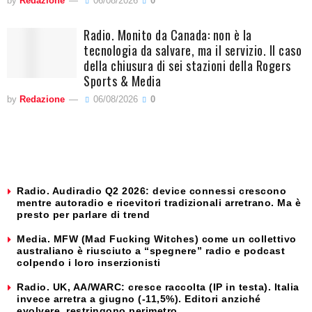
by
Redazione
06/08/2026
0
Radio. Monito da Canada: non è la
tecnologia da salvare, ma il servizio. Il caso
della chiusura di sei stazioni della Rogers
Sports & Media
by
Redazione
06/08/2026
0
Radio. Audiradio Q2 2026: device connessi crescono
mentre autoradio e ricevitori tradizionali arretrano. Ma è
presto per parlare di trend
Media. MFW (Mad Fucking Witches) come un collettivo
australiano è riusciuto a “spegnere” radio e podcast
colpendo i loro inserzionisti
Radio. UK, AA/WARC: cresce raccolta (IP in testa). Italia
invece arretra a giugno (-11,5%). Editori anziché
evolvere, restringono perimetro