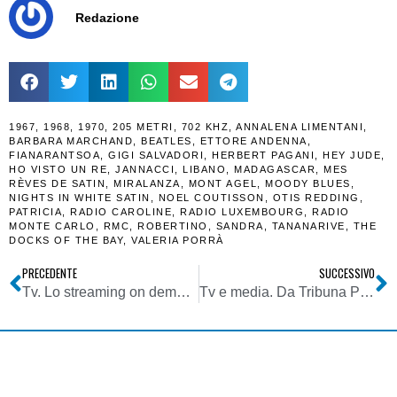
Redazione
1967
,
1968
,
1970
,
205 METRI
,
702 KHZ
,
ANNALENA LIMENTANI
,
BARBARA MARCHAND
,
BEATLES
,
ETTORE ANDENNA
,
FIANARANTSOA
,
GIGI SALVADORI
,
HERBERT PAGANI
,
HEY JUDE
,
HO VISTO UN RE
,
JANNACCI
,
LIBANO
,
MADAGASCAR
,
MES
RÈVES DE SATIN
,
MIRALANZA
,
MONT AGEL
,
MOODY BLUES
,
NIGHTS IN WHITE SATIN
,
NOEL COUTISSON
,
OTIS REDDING
,
PATRICIA
,
RADIO CAROLINE
,
RADIO LUXEMBOURG
,
RADIO
MONTE CARLO
,
RMC
,
ROBERTINO
,
SANDRA
,
TANANARIVE
,
THE
DOCKS OF THE BAY
,
VALERIA PORRÀ
PRECEDENTE
SUCCESSIVO
Tv. Lo streaming on demand diventa di massa. E manda in pensione anzitempo l’HD broadcasting (quello vero) che è ormai privo di interesse
Tv e media. Da Tribuna Politica che alfabetizzava politicamente gli italiani a Twitter, ecco l’evoluzione dell’informazione politica