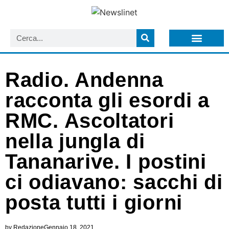
LISTA NEWSLETTER E CIRCOLARI SIT
ARCHIVIO S.I.T.
Radio. Andenna
racconta gli esordi a
RMC. Ascoltatori
nella jungla di
Tananarive. I postini
ci odiavano: sacchi di
posta tutti i giorni
by
Redazione
Gennaio 18, 2021