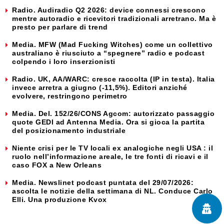
Radio. Audiradio Q2 2026: device connessi crescono
mentre autoradio e ricevitori tradizionali arretrano. Ma è
presto per parlare di trend
Media. MFW (Mad Fucking Witches) come un collettivo
australiano è riusciuto a “spegnere” radio e podcast
colpendo i loro inserzionisti
Radio. UK, AA/WARC: cresce raccolta (IP in testa). Italia
invece arretra a giugno (-11,5%). Editori anziché
evolvere, restringono perimetro
Media. Del. 152/26/CONS Agcom: autorizzato passaggio
quote GEDI ad Antenna Media. Ora si gioca la partita
del posizionamento industriale
Niente crisi per le TV locali ex analogiche negli USA : il
ruolo nell’informazione areale, le tre fonti di ricavi e il
caso FOX a New Orleans
Media. Newslinet podcast puntata del 29/07/2026:
ascolta le notizie della settimana di NL. Conduce Carlo
Elli. Una produzione Kvox