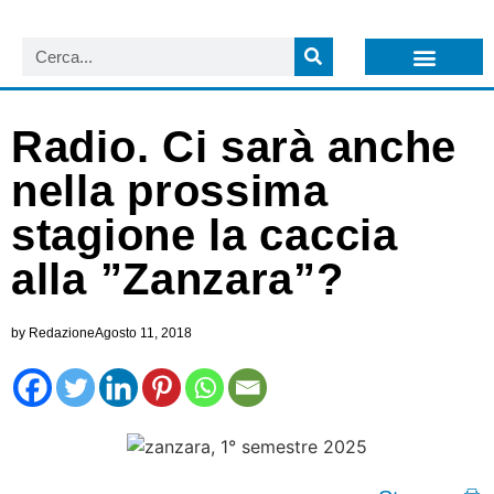
LISTA NEWSLETTER E CIRCOLARI SIT
ARCHIVIO S.I.T.
Radio. Ci sarà anche
nella prossima
stagione la caccia
alla ”Zanzara”?
by
Redazione
Agosto 11, 2018