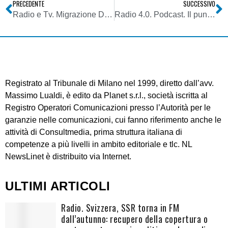
PRECEDENTE
SUCCESSIVO
Radio e Tv. Migrazione DTT con formato H264 in luogo di H265. Di Maio apre tavolo 4.0. Anche Radio interessata da cambiamenti
Radio 4.0. Podcast. Il punto della situazione sul mercato al Podcast Movement di Philadelphia
Registrato al Tribunale di Milano nel 1999, diretto dall’avv.
Massimo Lualdi, è edito da Planet s.r.l., società iscritta al
Registro Operatori Comunicazioni presso l’Autorità per le
garanzie nelle comunicazioni, cui fanno riferimento anche le
attività di Consultmedia, prima struttura italiana di
competenze a più livelli in ambito editoriale e tlc. NL
NewsLinet è distribuito via Internet.
ULTIMI ARTICOLI
Radio. Svizzera, SSR torna in FM
dall’autunno: recupero della copertura o