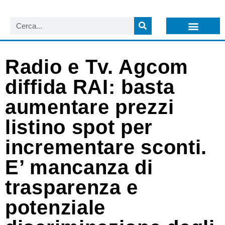
LISTA NEWSLETTER E CIRCOLARI SIT
ARCHIVIO S.I.T.
Radio e Tv. Agcom
diffida RAI: basta
aumentare prezzi
listino spot per
incrementare sconti.
E’ mancanza di
trasparenza e
potenziale