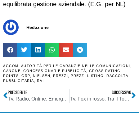
equilibrata gestione aziendale. (E.G. per NL)
Redazione
AGCOM
,
AUTORITÀ PER LE GARANZIE NELLE COMUNICAZIONI
,
CANONE
,
CONCESSIONARIE PUBBLICITÀ
,
GROSS RATING
POINTS
,
GRP
,
NIELSEN
,
PREZZI
,
PREZZI LISTINO
,
RACCOLTA
PUBBLICITARIA
,
RAI
PRECEDENTE
SUCCESSIVO
Tv, Radio, Online. Emergenza Coronavirus fa schizzare ascolti. Ai massimi livelli le all news, ma in realtà cresce tutto
Tv. Fox in rosso. Tra il Topolino e la Volpe non sembra sia l’inizio di una favola: in calo rispetto al 2018