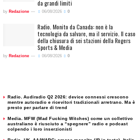
da grandi limiti
by
Redazione
06/08/2026
0
Radio. Monito da Canada: non è la
tecnologia da salvare, ma il servizio. Il caso
della chiusura di sei stazioni della Rogers
Sports & Media
by
Redazione
06/08/2026
0
Radio. Audiradio Q2 2026: device connessi crescono
mentre autoradio e ricevitori tradizionali arretrano. Ma è
presto per parlare di trend
Media. MFW (Mad Fucking Witches) come un collettivo
australiano è riusciuto a “spegnere” radio e podcast
colpendo i loro inserzionisti