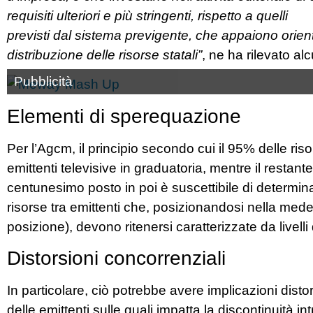
requisiti ulteriori e più stringenti, rispetto a quelli
previsti dal sistema previgente, che appaiono orient
distribuzione delle risorse statali”
, ne ha rilevato alc
Pubblicità
Elementi di sperequazione
Per l’Agcm, il principio secondo cui il 95% delle ris
emittenti televisive in graduatoria, mentre il restant
centunesimo posto in poi è suscettibile di determin
risorse tra emittenti che, posizionandosi nella med
posizione), devono ritenersi caratterizzate da livelli 
Distorsioni concorrenziali
In particolare, ciò potrebbe avere implicazioni dist
delle emittenti sulle quali impatta la discontinuità 