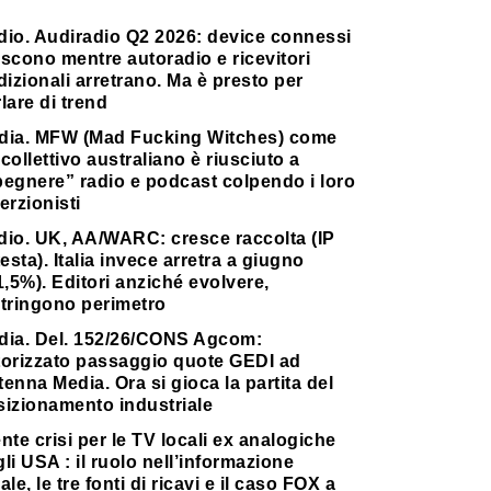
dio. Audiradio Q2 2026: device connessi
scono mentre autoradio e ricevitori
dizionali arretrano. Ma è presto per
lare di trend
dia. MFW (Mad Fucking Witches) come
collettivo australiano è riusciuto a
pegnere” radio e podcast colpendo i loro
erzionisti
dio. UK, AA/WARC: cresce raccolta (IP
testa). Italia invece arretra a giugno
1,5%). Editori anziché evolvere,
stringono perimetro
dia. Del. 152/26/CONS Agcom:
torizzato passaggio quote GEDI ad
enna Media. Ora si gioca la partita del
sizionamento industriale
nte crisi per le TV locali ex analogiche
li USA : il ruolo nell’informazione
ale, le tre fonti di ricavi e il caso FOX a