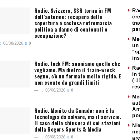
Radio. Svizzera, SSR torna in FM
Ra
dall’autunno: recupero della
cre
copertura o costosa retromarcia
tra
politica a danno di contenuti e
par
occupazione?
Me
06/08/2026
0
un 
“s
ins
Radio. Jack FM: suoniamo quello che
Ra
vogliamo. Ma dietro il train-wreck
in 
segue, c’è un formato molto rigido. E
(-1
non esente da grandi limiti
re
06/08/2026
0
Me
au
Radio. Monito da Canada: non è la
Ant
tecnologia da salvare, ma il servizio.
po
Il caso della chiusura di sei stazioni
Nie
della Rogers Sports & Media
neg
06/08/2026
0
are