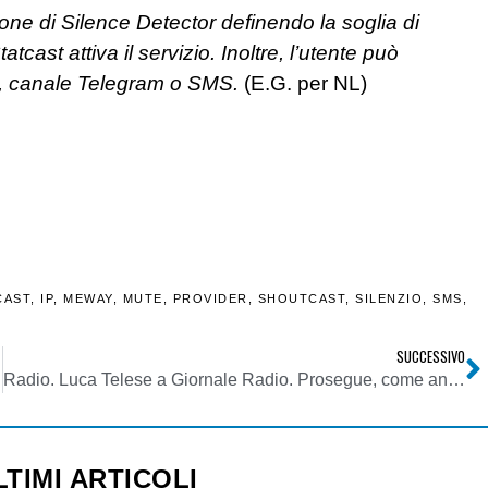
zione di Silence Detector definendo la soglia di
tcast attiva il servizio. Inoltre, l’utente può
l, canale Telegram o SMS.
(E.G. per NL)
CAST
,
IP
,
MEWAY
,
MUTE
,
PROVIDER
,
SHOUTCAST
,
SILENZIO
,
SMS
,
SUCCESSIVO
Radio. Luca Telese a Giornale Radio. Prosegue, come anticipato, il processo di sviluppo della all news multipiattaforma di Zambarelli
LTIMI ARTICOLI