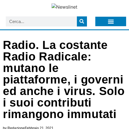
LISTA NEWSLETTER E CIRCOLARI SIT
ARCHIVIO S.I.T.
Radio. La costante
Radio Radicale:
mutano le
piattaforme, i governi
ed anche i virus. Solo
i suoi contributi
rimangono immutati
by
Redazione
Febbraio 21, 2021