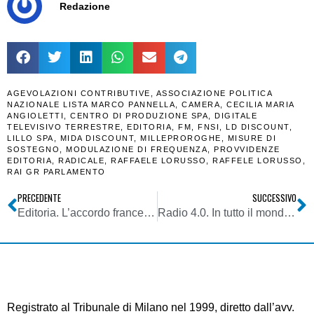
Redazione
AGEVOLAZIONI CONTRIBUTIVE
,
ASSOCIAZIONE POLITICA
NAZIONALE LISTA MARCO PANNELLA
,
CAMERA
,
CECILIA MARIA
ANGIOLETTI
,
CENTRO DI PRODUZIONE SPA
,
DIGITALE
TELEVISIVO TERRESTRE
,
EDITORIA
,
FM
,
FNSI
,
LD DISCOUNT
,
LILLO SPA
,
MIDA DISCOUNT
,
MILLEPROROGHE
,
MISURE DI
SOSTEGNO
,
MODULAZIONE DI FREQUENZA
,
PROVVIDENZE
EDITORIA
,
RADICALE
,
RAFFAELE LORUSSO
,
RAFFELE LORUSSO
,
RAI GR PARLAMENTO
PRECEDENTE
SUCCESSIVO
Editoria. L’accordo francese Google-APIG sullo sfruttamento dei diritti d’autore online modello base per tutti gli editori?
Radio 4.0. In tutto il mondo nascono stazioni ghost. A monte la necessità di avere due o anche più nomi. Contemporaneamente
Registrato al Tribunale di Milano nel 1999, diretto dall’avv.