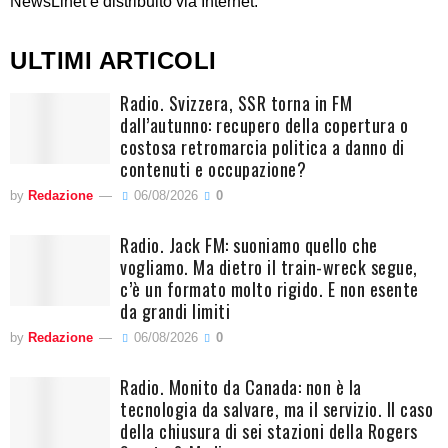
NewsLinet è distribuito via Internet.
ULTIMI ARTICOLI
Radio. Svizzera, SSR torna in FM
dall’autunno: recupero della copertura o
costosa retromarcia politica a danno di
contenuti e occupazione?
by
Redazione
06/08/2026
0
Radio. Jack FM: suoniamo quello che
vogliamo. Ma dietro il train-wreck segue,
c’è un formato molto rigido. E non esente
da grandi limiti
by
Redazione
06/08/2026
0
Radio. Monito da Canada: non è la
tecnologia da salvare, ma il servizio. Il caso
della chiusura di sei stazioni della Rogers