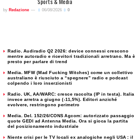
Sports & Media
by
Redazione
06/08/2026
0
Radio. Audiradio Q2 2026: device connessi crescono
mentre autoradio e ricevitori tradizionali arretrano. Ma è
presto per parlare di trend
Media. MFW (Mad Fucking Witches) come un collettivo
australiano è riusciuto a “spegnere” radio e podcast
colpendo i loro inserzionisti
Radio. UK, AA/WARC: cresce raccolta (IP in testa). Italia
invece arretra a giugno (-11,5%). Editori anziché
evolvere, restringono perimetro
Media. Del. 152/26/CONS Agcom: autorizzato passaggio
quote GEDI ad Antenna Media. Ora si gioca la partita
del posizionamento industriale
Niente crisi per le TV locali ex analogiche negli USA : il