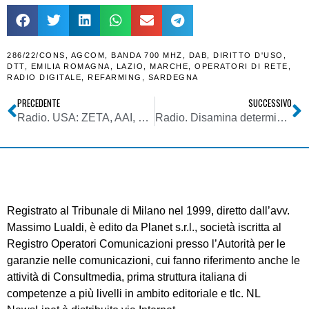
286/22/CONS
,
AGCOM
,
BANDA 700 MHZ
,
DAB
,
DIRITTO D'USO
,
DTT
,
EMILIA ROMAGNA
,
LAZIO
,
MARCHE
,
OPERATORI DI RETE
,
RADIO DIGITALE
,
REFARMING
,
SARDEGNA
PRECEDENTE
SUCCESSIVO
Radio. USA: ZETA, AAI, CTA e TechNet inviano lettera a Congresso su DDL salva AM su auto. Una sciocchezza il servizio radio di emergenza
Radio. Disamina determine MIMIT manifestazione interesse assegnazione diritti d’uso reti DAB in Emilia Romagna, Marche, Lazio e Sardegna
Registrato al Tribunale di Milano nel 1999, diretto dall’avv.
Massimo Lualdi, è edito da Planet s.r.l., società iscritta al
Registro Operatori Comunicazioni presso l’Autorità per le
garanzie nelle comunicazioni, cui fanno riferimento anche le
attività di Consultmedia, prima struttura italiana di
competenze a più livelli in ambito editoriale e tlc. NL