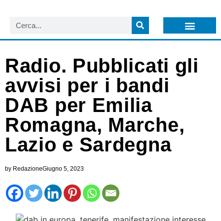
LISTA NEWSLETTER E CIRCOLARI SIT
ARCHIVIO S.I.T.
Radio. Pubblicati gli
avvisi per i bandi
DAB per Emilia
Romagna, Marche,
Lazio e Sardegna
by
Redazione
Giugno 5, 2023