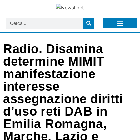
LISTA NEWSLETTER E CIRCOLARI SIT
ARCHIVIO S.I.T.
Radio. Disamina
determine MIMIT
manifestazione
interesse
assegnazione diritti
d’uso reti DAB in
Emilia Romagna,
Marche, Lazio e