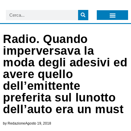
LISTA NEWSLETTER E CIRCOLARI SIT
ARCHIVIO S.I.T.
Radio. Quando
imperversava la
moda degli adesivi ed
avere quello
dell’emittente
preferita sul lunotto
dell’auto era un must
by
Redazione
Agosto 19, 2018