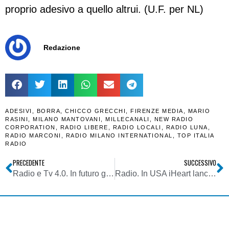
proprio adesivo a quello altrui. (U.F. per NL)
Redazione
ADESIVI
,
BORRA
,
CHICCO GRECCHI
,
FIRENZE MEDIA
,
MARIO
RASINI
,
MILANO MANTOVANI
,
MILLECANALI
,
NEW RADIO
CORPORATION
,
RADIO LIBERE
,
RADIO LOCALI
,
RADIO LUNA
,
RADIO MARCONI
,
RADIO MILANO INTERNATIONAL
,
TOP ITALIA
RADIO
PRECEDENTE
SUCCESSIVO
Radio e Tv 4.0. In futuro gli spot saranno sempre meno importanti. Vincente mix ricavi da digital audio, traffico e on demand
Radio. In USA iHeart lancia app stile Spotify ma con sequenze radiofoniche. Ecco come la Radio può competere con SOD. Ma in Italia si pensa ancora in stile FM