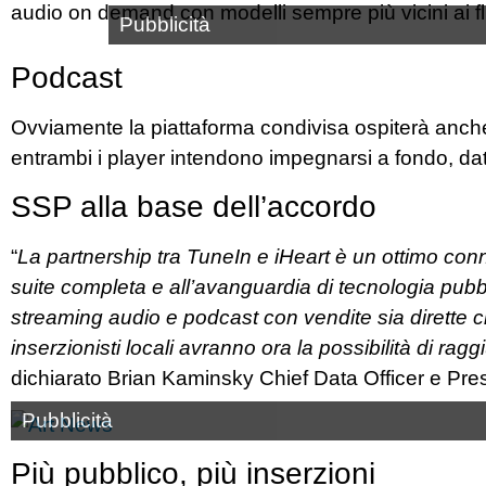
audio on demand con modelli sempre più vicini ai flu
Pubblicità
Podcast
Ovviamente la piattaforma condivisa ospiterà anche 
entrambi i player intendono impegnarsi a fondo, dato
SSP alla base dell’accordo
“
La partnership tra TuneIn e iHeart è un ottimo conn
suite completa e all’avanguardia di tecnologia pubblic
streaming audio e podcast con vendite sia dirette
inserzionisti locali avranno ora la possibilità di ragg
dichiarato Brian Kaminsky Chief Data Officer e Pre
Pubblicità
Più pubblico, più inserzioni