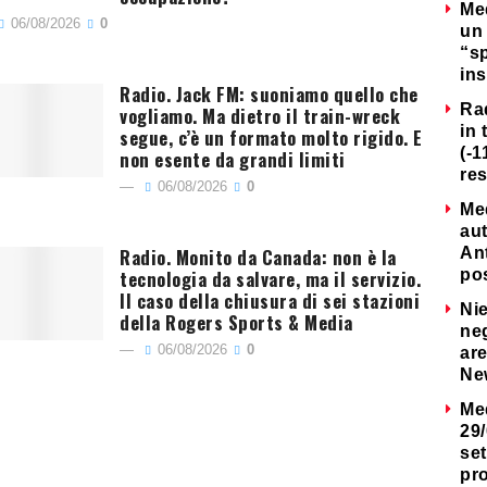
Me
06/08/2026
0
un 
“s
ins
Radio. Jack FM: suoniamo quello che
Ra
vogliamo. Ma dietro il train-wreck
in 
segue, c’è un formato molto rigido. E
(-1
non esente da grandi limiti
re
06/08/2026
0
Me
au
Radio. Monito da Canada: non è la
Ant
tecnologia da salvare, ma il servizio.
po
Il caso della chiusura di sei stazioni
Nie
della Rogers Sports & Media
neg
06/08/2026
0
are
Ne
Me
29/
set
pr