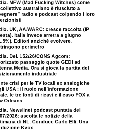
dia. MFW (Mad Fucking Witches) come
collettivo australiano è riusciuto a
pegnere” radio e podcast colpendo i loro
erzionisti
dio. UK, AA/WARC: cresce raccolta (IP
testa). Italia invece arretra a giugno
1,5%). Editori anziché evolvere,
stringono perimetro
dia. Del. 152/26/CONS Agcom:
torizzato passaggio quote GEDI ad
enna Media. Ora si gioca la partita del
sizionamento industriale
nte crisi per le TV locali ex analogiche
li USA : il ruolo nell’informazione
ale, le tre fonti di ricavi e il caso FOX a
w Orleans
dia. Newslinet podcast puntata del
07/2026: ascolta le notizie della
timana di NL. Conduce Carlo Elli. Una
oduzione Kvox