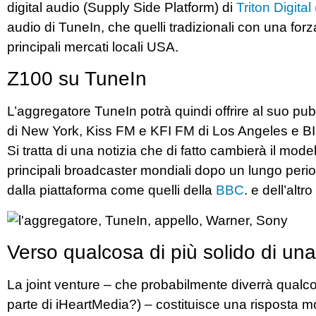
digital audio (Supply Side Platform) di
Triton Digita
audio di TuneIn, che quelli tradizionali con una forza
principali mercati locali USA.
Z100 su TuneIn
L’aggregatore TuneIn potrà quindi offrire al suo p
di New York, Kiss FM e KFI FM di Los Angeles e BI
Si tratta di una notizia che di fatto cambierà il mode
principali broadcaster mondiali dopo un lungo period
dalla piattaforma come quelli della
BBC
. e dell’alt
Verso qualcosa di più solido di una 
La joint venture – che probabilmente diverrà qualco
parte di iHeartMedia?) – costituisce una risposta mol