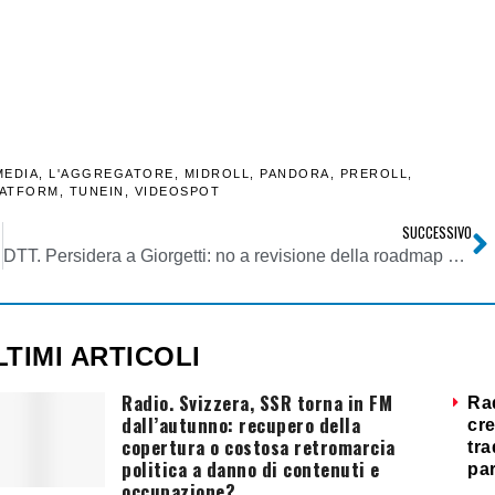
MEDIA
,
L'AGGREGATORE
,
MIDROLL
,
PANDORA
,
PREROLL
,
LATFORM
,
TUNEIN
,
VIDEOSPOT
SUCCESSIVO
DTT. Persidera a Giorgetti: no a revisione della roadmap senza obbligo Mpeg4. Sarebbero danneggiati solo fornitori di contenuti indipendenti
LTIMI ARTICOLI
Radio. Svizzera, SSR torna in FM
Ra
dall’autunno: recupero della
cre
copertura o costosa retromarcia
tra
politica a danno di contenuti e
par
occupazione?