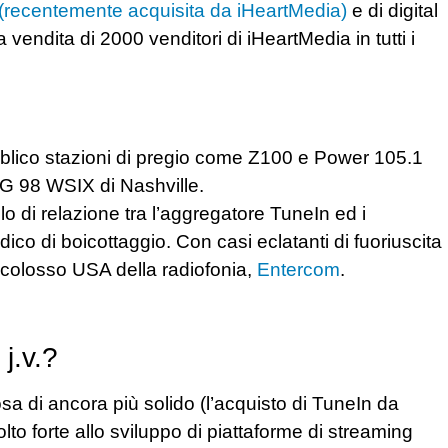
l (recentemente acquisita da iHeartMedia)
e di digital
 vendita di 2000 venditori di iHeartMedia in tutti i
ubblico stazioni di pregio come Z100 e Power 105.1
G 98 WSIX di Nashville.
llo di relazione tra l’aggregatore TuneIn ed i
ico di boicottaggio. Con casi eclatanti di fuoriuscita
ro colosso USA della radiofonia,
Entercom
.
j.v.?
sa di ancora più solido (l’acquisto di TuneIn da
to forte allo sviluppo di piattaforme di streaming