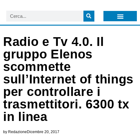
LISTA NEWSLETTER E CIRCOLARI SIT
ARCHIVIO S.I.T.
Radio e Tv 4.0. Il
gruppo Elenos
scommette
sull’Internet of things
per controllare i
trasmettitori. 6300 tx
in linea
by
Redazione
Dicembre 20, 2017