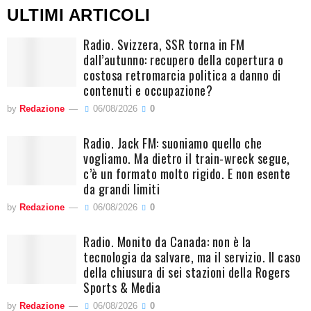
ULTIMI ARTICOLI
Radio. Svizzera, SSR torna in FM
dall’autunno: recupero della copertura o
costosa retromarcia politica a danno di
contenuti e occupazione?
by
Redazione
06/08/2026
0
Radio. Jack FM: suoniamo quello che
vogliamo. Ma dietro il train-wreck segue,
c’è un formato molto rigido. E non esente
da grandi limiti
by
Redazione
06/08/2026
0
Radio. Monito da Canada: non è la
tecnologia da salvare, ma il servizio. Il caso
della chiusura di sei stazioni della Rogers
Sports & Media
by
Redazione
06/08/2026
0