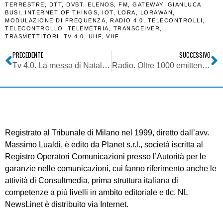
TERRESTRE
,
DTT
,
DVBT
,
ELENOS
,
FM
,
GATEWAY
,
GIANLUCA
BUSI
,
INTERNET OF THINGS
,
IOT
,
LORA
,
LORAWAN
,
MODULAZIONE DI FREQUENZA
,
RADIO 4.0
,
TELECONTROLLI
,
TELECONTROLLO
,
TELEMETRIA
,
TRANSCEIVER
,
TRASMETTITORI
,
TV 4.0
,
UHF
,
VHF
PRECEDENTE
SUCCESSIVO
Tv 4.0. La messa di Natale da San Pietro in Ultra HD via sat free by Rai, Eutelsat, Globecast e Sony
Radio. Oltre 1000 emittenti sulla carta, ma nel 2015 su 394 società di capitali 263 hanno sviluppato una media di fatturato di soli 89.000 euro
Registrato al Tribunale di Milano nel 1999, diretto dall’avv.
Massimo Lualdi, è edito da Planet s.r.l., società iscritta al
Registro Operatori Comunicazioni presso l’Autorità per le
garanzie nelle comunicazioni, cui fanno riferimento anche le
attività di Consultmedia, prima struttura italiana di
competenze a più livelli in ambito editoriale e tlc. NL
NewsLinet è distribuito via Internet.