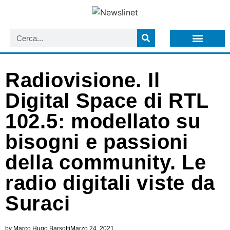
LISTA NEWSLETTER E CIRCOLARI SIT
ARCHIVIO S.I.T.
Radiovisione. Il
Digital Space di RTL
102.5: modellato su
bisogni e passioni
della community. Le
radio digitali viste da
Suraci
by
Marco Hugo Barsotti
Marzo 24, 2021