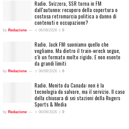
Radio. Svizzera, SSR torna in FM
dall’autunno: recupero della copertura o
costosa retromarcia politica a danno di
contenuti e occupazione?
by
Redazione
06/08/2026
0
Radio. Jack FM: suoniamo quello che
vogliamo. Ma dietro il train-wreck segue,
c’è un formato molto rigido. E non esente
da grandi limiti
by
Redazione
06/08/2026
0
Radio. Monito da Canada: non è la
tecnologia da salvare, ma il servizio. Il caso
della chiusura di sei stazioni della Rogers
Sports & Media
by
Redazione
06/08/2026
0