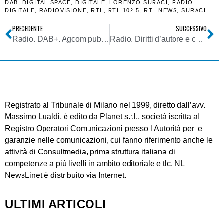
DAB
,
DIGITAL SPACE
,
DIGITALE
,
LORENZO SURACI
,
RADIO
DIGITALE
,
RADIOVISIONE
,
RTL
,
RTL 102.5
,
RTL NEWS
,
SURACI
PRECEDENTE
SUCCESSIVO
Radio. DAB+. Agcom publicherà entro poche settimane il Piano. Ma cosa succederebbe se lo switch-off tv del giugno 2022 venisse prorogato?
Radio. Diritti d’autore e connessi. TuneIn in appello vs decisione High Court UK. Noi come Google: un aggregatore è solo un motore di ricerca
Registrato al Tribunale di Milano nel 1999, diretto dall’avv.
Massimo Lualdi, è edito da Planet s.r.l., società iscritta al
Registro Operatori Comunicazioni presso l’Autorità per le
garanzie nelle comunicazioni, cui fanno riferimento anche le
attività di Consultmedia, prima struttura italiana di
competenze a più livelli in ambito editoriale e tlc. NL
NewsLinet è distribuito via Internet.
ULTIMI ARTICOLI