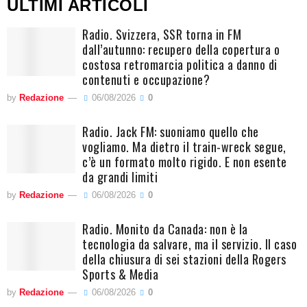
ULTIMI ARTICOLI
Radio. Svizzera, SSR torna in FM
dall’autunno: recupero della copertura o
costosa retromarcia politica a danno di
contenuti e occupazione?
by
Redazione
06/08/2026
0
Radio. Jack FM: suoniamo quello che
vogliamo. Ma dietro il train-wreck segue,
c’è un formato molto rigido. E non esente
da grandi limiti
by
Redazione
06/08/2026
0
Radio. Monito da Canada: non è la
tecnologia da salvare, ma il servizio. Il caso
della chiusura di sei stazioni della Rogers
Sports & Media
by
Redazione
06/08/2026
0