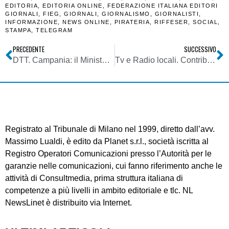
EDITORIA
,
EDITORIA ONLINE
,
FEDERAZIONE ITALIANA EDITORI
GIORNALI
,
FIEG
,
GIORNALI
,
GIORNALISMO
,
GIORNALISTI
,
INFORMAZIONE
,
NEWS ONLINE
,
PIRATERIA
,
RIFFESER
,
SOCIAL
,
STAMPA
,
TELEGRAM
PRECEDENTE
SUCCESSIVO
DTT. Campania: il Ministero dello Sviluppo Economico pubblica la nuova graduatoria per l’assegnazione dei diritti d’uso
Tv e Radio locali. Contributi: pubblicate le graduatorie definitive per il 2019 relative alle tv ed alle radio commerciali
Registrato al Tribunale di Milano nel 1999, diretto dall’avv.
Massimo Lualdi, è edito da Planet s.r.l., società iscritta al
Registro Operatori Comunicazioni presso l’Autorità per le
garanzie nelle comunicazioni, cui fanno riferimento anche le
attività di Consultmedia, prima struttura italiana di
competenze a più livelli in ambito editoriale e tlc. NL
NewsLinet è distribuito via Internet.