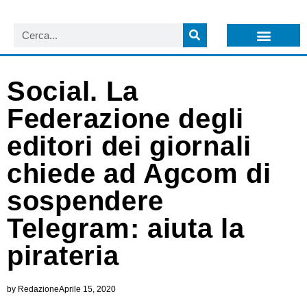
LISTA NEWSLETTER E CIRCOLARI SIT
ARCHIVIO S.I.T.
Social. La
Federazione degli
editori dei giornali
chiede ad Agcom di
sospendere
Telegram: aiuta la
pirateria
by
Redazione
Aprile 15, 2020