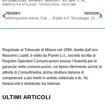
AFFERMAZIONE
,
APPARATI
,
MINISPOT
,
NO SBATTI
,
PC
,
SEMPLICITÀ UTILIZZO
,
TECNOLOGIA
,
YOUTUBE
PRECEDENTE
SUCCESSIVO
Informazione online. Fake News: il lato oscuro dell’art. 21 della Costituzione. Tra fakers professionisti, affermazione di pubblicatori seriali e burloni
Radio 4.0. Tecnologie. Giovannelli (Elenos): attenzione ai salti in avanti. Utente vuole semplicita’ e tre pulsanti: on/off, volume, ricerca stazioni. Uno in piu’ lo demotivera’
Registrato al Tribunale di Milano nel 1999, diretto dall’avv.
Massimo Lualdi, è edito da Planet s.r.l., società iscritta al
Registro Operatori Comunicazioni presso l’Autorità per le
garanzie nelle comunicazioni, cui fanno riferimento anche le
attività di Consultmedia, prima struttura italiana di
competenze a più livelli in ambito editoriale e tlc. NL
NewsLinet è distribuito via Internet.
ULTIMI ARTICOLI