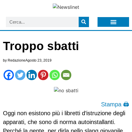
LISTA NEWSLETTER E CIRCOLARI SIT
ARCHIVIO S.I.T.
Troppo sbatti
by
Redazione
Agosto 23, 2019
Stampa 🖨
Oggi non esistono più i libretti d’istruzione degli
apparati, che sono di norma autoinstallanti.
Perché la gente, per dirla nello slang giovanile,