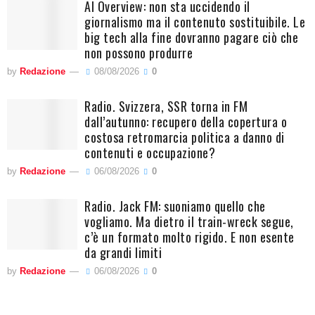
AI Overview: non sta uccidendo il
giornalismo ma il contenuto sostituibile. Le
big tech alla fine dovranno pagare ciò che
non possono produrre
by
Redazione
08/08/2026
0
Radio. Svizzera, SSR torna in FM
dall’autunno: recupero della copertura o
costosa retromarcia politica a danno di
contenuti e occupazione?
by
Redazione
06/08/2026
0
Radio. Jack FM: suoniamo quello che
vogliamo. Ma dietro il train-wreck segue,
c’è un formato molto rigido. E non esente
da grandi limiti
by
Redazione
06/08/2026
0