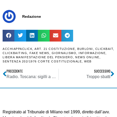
Redazione
ACCHIAPPACLICK
,
ART. 21 COSTITUZIONE
,
BURLONI
,
CLICKBAIT
,
CLICKBAITING
,
FAKE NEWS
,
GIORNALISMO
,
INFORMAZIONE
,
LIBERA MANIFESTAZIONE DEL PENSIERO
,
NEWS ONLINE
,
SENTENZA 202/1976 CORTE COSTITUZIONALE
,
WEB
PRECEDENTE
SUCCESSIVO
Radio. Toscana: sigilli a Radio Studio 54 di Scandicci per odio razziale espresso dall’editore Guido Gheri. Ma il provvedimento non consegue al regolamento di hate speech dell’Agcom
Troppo sbatti
Registrato al Tribunale di Milano nel 1999, diretto dall’avv.