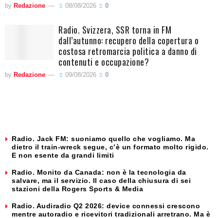
by
Redazione
08/08/2026
0
Radio. Svizzera, SSR torna in FM
dall’autunno: recupero della copertura o
costosa retromarcia politica a danno di
contenuti e occupazione?
by
Redazione
09/08/2026
0
Radio. Jack FM: suoniamo quello che vogliamo. Ma
dietro il train-wreck segue, c’è un formato molto rigido.
E non esente da grandi limiti
Radio. Monito da Canada: non è la tecnologia da
salvare, ma il servizio. Il caso della chiusura di sei
stazioni della Rogers Sports & Media
Radio. Audiradio Q2 2026: device connessi crescono
mentre autoradio e ricevitori tradizionali arretrano. Ma è