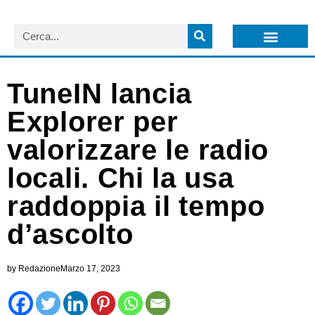
LISTA NEWSLETTER E CIRCOLARI SIT
ARCHIVIO S.I.T.
TuneIN lancia
Explorer per
valorizzare le radio
locali. Chi la usa
raddoppia il tempo
d’ascolto
by
Redazione
Marzo 17, 2023