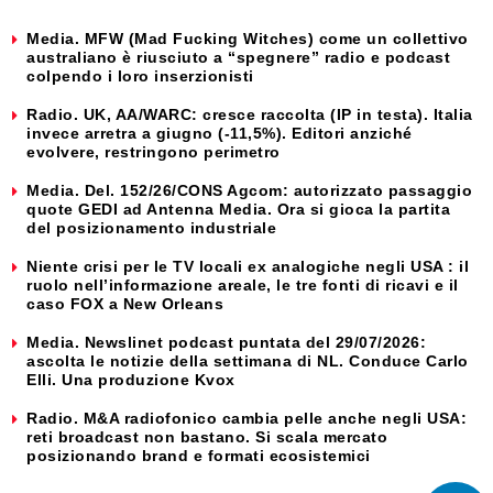
Media. MFW (Mad Fucking Witches) come un collettivo
australiano è riusciuto a “spegnere” radio e podcast
colpendo i loro inserzionisti
Radio. UK, AA/WARC: cresce raccolta (IP in testa). Italia
invece arretra a giugno (-11,5%). Editori anziché
evolvere, restringono perimetro
Media. Del. 152/26/CONS Agcom: autorizzato passaggio
quote GEDI ad Antenna Media. Ora si gioca la partita
del posizionamento industriale
Niente crisi per le TV locali ex analogiche negli USA : il
ruolo nell’informazione areale, le tre fonti di ricavi e il
caso FOX a New Orleans
Media. Newslinet podcast puntata del 29/07/2026:
ascolta le notizie della settimana di NL. Conduce Carlo
Elli. Una produzione Kvox
Radio. M&A radiofonico cambia pelle anche negli USA:
reti broadcast non bastano. Si scala mercato
posizionando brand e formati ecosistemici