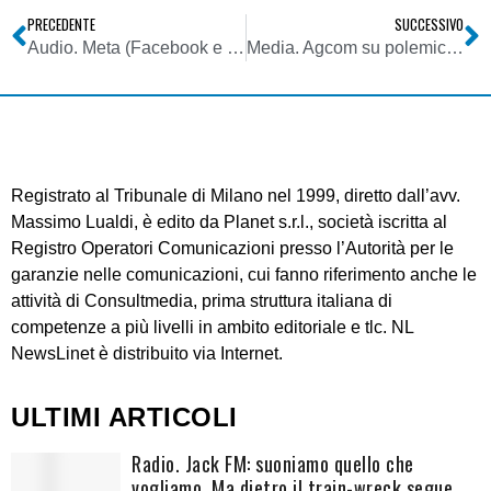
PRECEDENTE
SUCCESSIVO
Audio. Meta (Facebook e Instagram) non rinnova accordo con SIAE. E adesso? Vi spieghiamo perché non succederà nulla (tranne che nel breve)
Media. Agcom su polemiche Sanremo 23: infondata vicenda Rosa Chemical/Fedez. Blanco rinviato a istruttoria. Non infondata questione Instagram
Registrato al Tribunale di Milano nel 1999, diretto dall’avv.
Massimo Lualdi, è edito da Planet s.r.l., società iscritta al
Registro Operatori Comunicazioni presso l’Autorità per le
garanzie nelle comunicazioni, cui fanno riferimento anche le
attività di Consultmedia, prima struttura italiana di
competenze a più livelli in ambito editoriale e tlc. NL
NewsLinet è distribuito via Internet.
ULTIMI ARTICOLI
Radio. Jack FM: suoniamo quello che
vogliamo. Ma dietro il train-wreck segue,