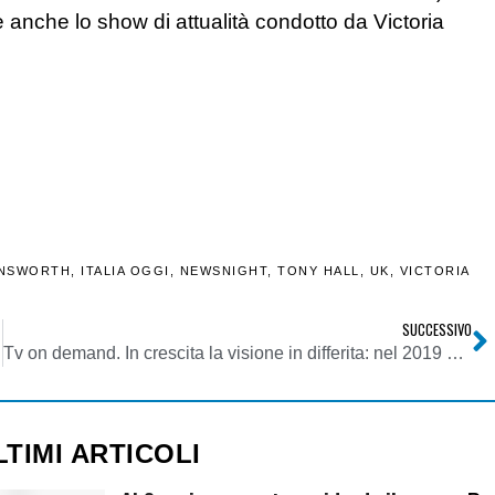
anche lo show di attualità condotto da Victoria
UNSWORTH
,
ITALIA OGGI
,
NEWSNIGHT
,
TONY HALL
,
UK
,
VICTORIA
SUCCESSIVO
Tv on demand. In crescita la visione in differita: nel 2019 è stata pari al triplo rispetto al 2012
LTIMI ARTICOLI