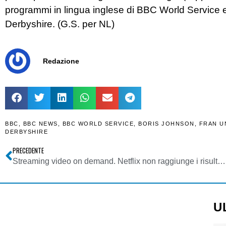
programmi in lingua inglese di BBC World Service e 
Derbyshire. (G.S. per NL)
Redazione
BBC
,
BBC NEWS
,
BBC WORLD SERVICE
,
BORIS JOHNSON
,
FRAN 
DERBYSHIRE
PRECEDENTE
Streaming video on demand. Netflix non raggiunge i risultati sperati negli Usa. In crescita negli altri Paesi, ma resisterà a Disney e alla concorrenza?
U