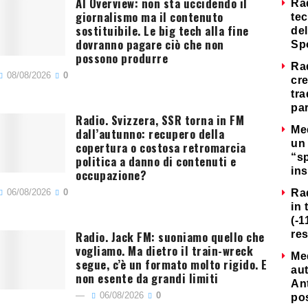
AI Overview: non sta uccidendo il
Ra
giornalismo ma il contenuto
tec
sostituibile. Le big tech alla fine
del
dovranno pagare ciò che non
Sp
possono produrre
Ra
08/08/2026
0
cre
tra
par
Radio. Svizzera, SSR torna in FM
Me
dall’autunno: recupero della
un 
copertura o costosa retromarcia
“s
politica a danno di contenuti e
ins
occupazione?
06/08/2026
0
Ra
in 
(-1
Radio. Jack FM: suoniamo quello che
re
vogliamo. Ma dietro il train-wreck
Me
segue, c’è un formato molto rigido. E
au
non esente da grandi limiti
Ant
06/08/2026
0
po