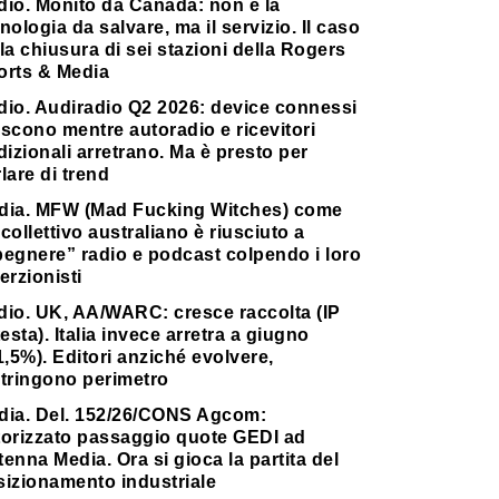
dio. Monito da Canada: non è la
nologia da salvare, ma il servizio. Il caso
la chiusura di sei stazioni della Rogers
orts & Media
dio. Audiradio Q2 2026: device connessi
scono mentre autoradio e ricevitori
dizionali arretrano. Ma è presto per
lare di trend
dia. MFW (Mad Fucking Witches) come
collettivo australiano è riusciuto a
pegnere” radio e podcast colpendo i loro
erzionisti
dio. UK, AA/WARC: cresce raccolta (IP
testa). Italia invece arretra a giugno
1,5%). Editori anziché evolvere,
stringono perimetro
dia. Del. 152/26/CONS Agcom:
torizzato passaggio quote GEDI ad
enna Media. Ora si gioca la partita del
sizionamento industriale