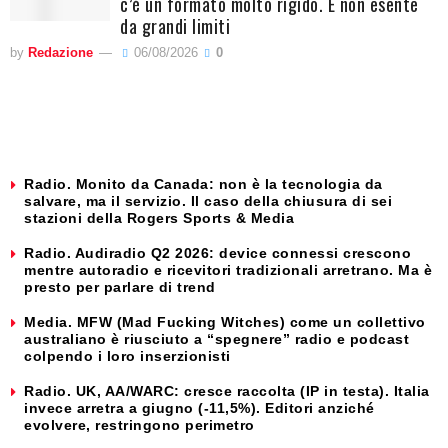
c’è un formato molto rigido. E non esente
da grandi limiti
by
Redazione
06/08/2026
0
Radio. Monito da Canada: non è la tecnologia da
salvare, ma il servizio. Il caso della chiusura di sei
stazioni della Rogers Sports & Media
Radio. Audiradio Q2 2026: device connessi crescono
mentre autoradio e ricevitori tradizionali arretrano. Ma è
presto per parlare di trend
Media. MFW (Mad Fucking Witches) come un collettivo
australiano è riusciuto a “spegnere” radio e podcast
colpendo i loro inserzionisti
Radio. UK, AA/WARC: cresce raccolta (IP in testa). Italia
invece arretra a giugno (-11,5%). Editori anziché
evolvere, restringono perimetro