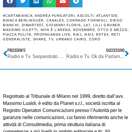
#CARTABIANCA
,
ANDREA PURGATORI
,
ASCOLTI
,
ATLANTIDE
,
BIANCA BERLINGUER
,
CANALE5
,
CORRADO FORMIGLI
,
DIEGO
BIANCHI
,
DIMARTEDÌ
,
GIOVANNI FLORIS
,
LA7
,
LILLI GRUBER
,
MASSIMO GILETTI
,
NON È L’ARENA
,
NOVEMBRE
,
OTTO E MEZZO
,
PIAZZA PULITA
,
PROPAGANDA LIVE
,
RAI1
,
RAI3
,
RETE4
,
RETI
GENERALISTE
,
SHARE
,
TV
,
URBANO CAIRO
,
ZORO
PRECEDENTE
SUCCESSIVO
Radio e Tv. Sequestrato sito Torricelle Verona su disposizione della Procura
Radio e Tv. Ok da Parlamento UE a negoziati per news radio e tv online extraconfine
Registrato al Tribunale di Milano nel 1999, diretto dall’avv.
Massimo Lualdi, è edito da Planet s.r.l., società iscritta al
Registro Operatori Comunicazioni presso l’Autorità per le
garanzie nelle comunicazioni, cui fanno riferimento anche le
attività di Consultmedia, prima struttura italiana di
competenze a più livelli in ambito editoriale e tlc. NL