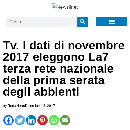
LISTA NEWSLETTER E CIRCOLARI SIT
ARCHIVIO S.I.T.
Tv. I dati di novembre
2017 eleggono La7
terza rete nazionale
della prima serata
degli abbienti
by
Redazione
Dicembre 13, 2017