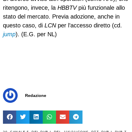
ritengono, invece, la
HBBTV
più funzionale allo
stato del mercato. Previa adozione, anche in
questo caso, di
LCN
per l’accesso diretto (cd.
jump
). (E.G. per NL)
Redazione
20
,
CANALE 5
,
DEL DVB-I
,
DEL. 116/21/CONS
,
DTT
,
DVB-I
,
DVB-T
,