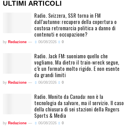
ULTIMI ARTICOLI
Radio. Svizzera, SSR torna in FM
dall’autunno: recupero della copertura o
costosa retromarcia politica a danno di
contenuti e occupazione?
by
Redazione
06/08/2026
0
Radio. Jack FM: suoniamo quello che
vogliamo. Ma dietro il train-wreck segue,
c’è un formato molto rigido. E non esente
da grandi limiti
by
Redazione
06/08/2026
0
Radio. Monito da Canada: non è la
tecnologia da salvare, ma il servizio. Il caso
della chiusura di sei stazioni della Rogers
Sports & Media
by
Redazione
06/08/2026
0