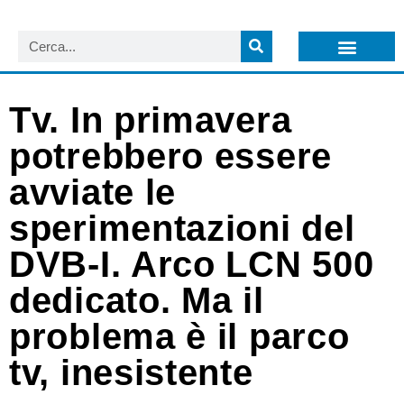
LISTA NEWSLETTER E CIRCOLARI SIT
ARCHIVIO S.I.T.
Tv. In primavera
potrebbero essere
avviate le
sperimentazioni del
DVB-I. Arco LCN 500
dedicato. Ma il
problema è il parco
tv, inesistente