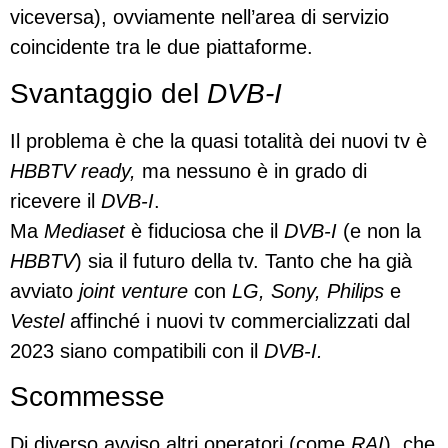
viceversa), ovviamente nell’area di servizio
coincidente tra le due piattaforme.
Svantaggio del
DVB-I
Il problema è che la quasi totalità dei nuovi tv è
HBBTV ready,
ma nessuno è in grado di
ricevere il
DVB-I
.
Ma
Mediaset
è fiduciosa che il
DVB-I
(e non la
HBBTV
) sia il futuro della tv. Tanto che ha già
avviato
joint venture
con
LG, Sony, Philips
e
Vestel
affinché i nuovi tv commercializzati dal
2023 siano compatibili con il
DVB-I.
Scommesse
Di diverso avviso altri operatori (come
RAI
), che