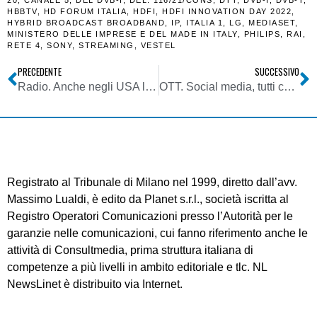
HBBTV
,
HD FORUM ITALIA
,
HDFI
,
HDFI INNOVATION DAY 2022
,
HYBRID BROADCAST BROADBAND
,
IP
,
ITALIA 1
,
LG
,
MEDIASET
,
MINISTERO DELLE IMPRESE E DEL MADE IN ITALY
,
PHILIPS
,
RAI
,
RETE 4
,
SONY
,
STREAMING
,
VESTEL
PRECEDENTE
SUCCESSIVO
Radio. Anche negli USA le case automobilistiche non montano più ricevitori in onde medie. Sulle auto elettriche sono inutili: troppi disturbi
OTT. Social media, tutti contro Elon Musk: ma l’imprenditore non si ferma e annuncia Twitter 2.0
Registrato al Tribunale di Milano nel 1999, diretto dall’avv.
Massimo Lualdi, è edito da Planet s.r.l., società iscritta al
Registro Operatori Comunicazioni presso l’Autorità per le
garanzie nelle comunicazioni, cui fanno riferimento anche le
attività di Consultmedia, prima struttura italiana di
competenze a più livelli in ambito editoriale e tlc. NL
NewsLinet è distribuito via Internet.