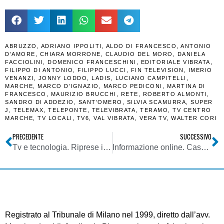
ABRUZZO
,
ADRIANO IPPOLITI
,
ALDO DI FRANCESCO
,
ANTONIO
D’AMORE
,
CHIARA MORRONE
,
CLAUDIO DEL MORO
,
DANIELA
FACCIOLINI
,
DOMENICO FRANCESCHINI
,
EDITORIALE VIBRATA
,
FILIPPO DI ANTONIO
,
FILIPPO LUCCI
,
FIN TELEVISION
,
IMERIO
VENANZI
,
JONNY LODDO
,
LADIS
,
LUCIANO CAMPITELLI
,
MARCHE
,
MARCO D’IGNAZIO
,
MARCO PEDICONI
,
MARTINA DI
FRANCESCO
,
MAURIZIO BRUCCHI
,
RETE
,
ROBERTO ALMONTI
,
SANDRO DI ADDEZIO
,
SANT’OMERO
,
SILVIA SCAMURRA
,
SUPER
J
,
TELEMAX
,
TELEPONTE
,
TELEVIBRATA
,
TERAMO
,
TV CENTRO
MARCHE
,
TV LOCALI
,
TV6
,
VAL VIBRATA
,
VERA TV
,
WALTER CORI
PRECEDENTE
SUCCESSIVO
Tv e tecnologia. Riprese in 8K: una breve panoramica sullo stato dell’arte in Italia
Informazione online. Cassazione: è attività giornalistica anche quelle prestata ai siti web. Irrilevante piattaforma
Registrato al Tribunale di Milano nel 1999, diretto dall’avv.