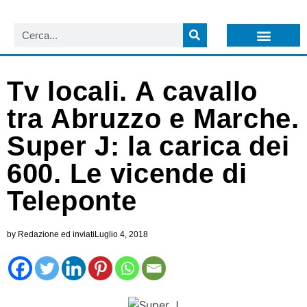
LISTA NEWSLETTER E CIRCOLARI SIT
ARCHIVIO S.I.T.
Tv locali. A cavallo
tra Abruzzo e Marche.
Super J: la carica dei
600. Le vicende di
Teleponte
by
Redazione ed inviati
Luglio 4, 2018