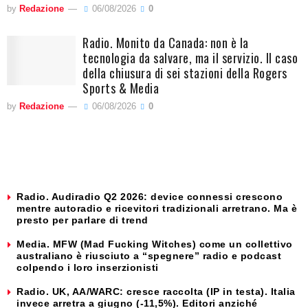
by
Redazione
06/08/2026
0
Radio. Monito da Canada: non è la
tecnologia da salvare, ma il servizio. Il caso
della chiusura di sei stazioni della Rogers
Sports & Media
by
Redazione
06/08/2026
0
Radio. Audiradio Q2 2026: device connessi crescono
mentre autoradio e ricevitori tradizionali arretrano. Ma è
presto per parlare di trend
Media. MFW (Mad Fucking Witches) come un collettivo
australiano è riusciuto a “spegnere” radio e podcast
colpendo i loro inserzionisti
Radio. UK, AA/WARC: cresce raccolta (IP in testa). Italia
invece arretra a giugno (-11,5%). Editori anziché