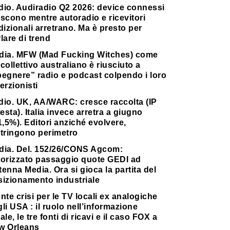
dio. Audiradio Q2 2026: device connessi
scono mentre autoradio e ricevitori
dizionali arretrano. Ma è presto per
lare di trend
dia. MFW (Mad Fucking Witches) come
collettivo australiano è riusciuto a
pegnere” radio e podcast colpendo i loro
erzionisti
dio. UK, AA/WARC: cresce raccolta (IP
testa). Italia invece arretra a giugno
1,5%). Editori anziché evolvere,
stringono perimetro
dia. Del. 152/26/CONS Agcom:
torizzato passaggio quote GEDI ad
enna Media. Ora si gioca la partita del
sizionamento industriale
nte crisi per le TV locali ex analogiche
li USA : il ruolo nell’informazione
ale, le tre fonti di ricavi e il caso FOX a
w Orleans