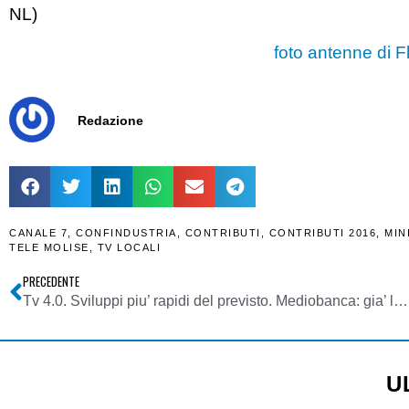
NL)
foto antenne di F
Redazione
CANALE 7
,
CONFINDUSTRIA
,
CONTRIBUTI
,
CONTRIBUTI 2016
,
MIN
TELE MOLISE
,
TV LOCALI
PRECEDENTE
Tv 4.0. Sviluppi piu’ rapidi del previsto. Mediobanca: gia’ l’anno prossimo IP Tv diverra’ la piattaforma principale per i programmi pay, superando il DTT
U