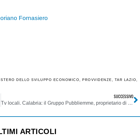
loriano Fornasiero
ISTERO DELLO SVILUPPO ECONOMICO
,
PROVVIDENZE
,
TAR LAZIO
,
SUCCESSIVO
Tv locali. Calabria: il Gruppo Pubbliemme, proprietario di LaC, vince un bando europeo per comunicare le politiche Ue in tre regioni del Sud e fa partire LaC Europa. Qualche polemica sugli ascolti
LTIMI ARTICOLI