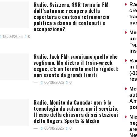
Radio. Svizzera, SSR torna in FM
Ra
dall’autunno: recupero della
cre
copertura o costosa retromarcia
tra
politica a danno di contenuti e
par
occupazione?
Me
06/08/2026
0
un 
“s
ins
Radio. Jack FM: suoniamo quello che
Ra
vogliamo. Ma dietro il train-wreck
in 
segue, c’è un formato molto rigido. E
(-1
non esente da grandi limiti
re
06/08/2026
0
Me
au
Radio. Monito da Canada: non è la
Ant
tecnologia da salvare, ma il servizio.
po
Il caso della chiusura di sei stazioni
Nie
della Rogers Sports & Media
neg
06/08/2026
0
are
Ne