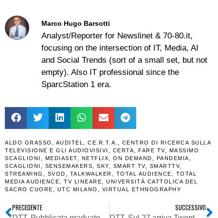
Marco Hugo Barsotti
Analyst/Reporter for Newslinet & 70-80.it,
focusing on the intersection of IT, Media, AI
and Social Trends (sort of a small set, but not
empty). Also IT professional since the
SparcStation 1 era.
ALDO GRASSO
,
AUDITEL
,
CE.R.T.A.
,
CENTRO DI RICERCA SULLA
TELEVISIONE E GLI AUDIOVISIVI
,
CERTA
,
FARE TV
,
MASSIMO
SCAGLIONI
,
MEDIASET
,
NETFLIX
,
ON DEMAND
,
PANDEMIA
,
SCAGLIONI
,
SENSEMAKERS
,
SKY
,
SMART TV
,
SMARTTV
,
STREAMING
,
SVOD
,
TALKWALKER
,
TOTAL AUDIENCE
,
TOTAL
MEDIA AUDIENCE
,
TV LINEARE
,
UNIVERSITÀ CATTOLICA DEL
SACRO CUORE
,
UTC MILANO
,
VIRTUAL ETHNOGRAPHY
PRECEDENTE
SUCCESSIVO
DTT. Pubblicata graduatoria definitiva LCN AT03 (Lombardia e Piemonte orientale). Ecco come cambia il quadro dei numeri del telecomando
DTT. Sul 27 arriva Twenty Seven al posto di Paramount Channel. Mediaset prende atto che la tv free to air è per gli over 50 (o forse 60)