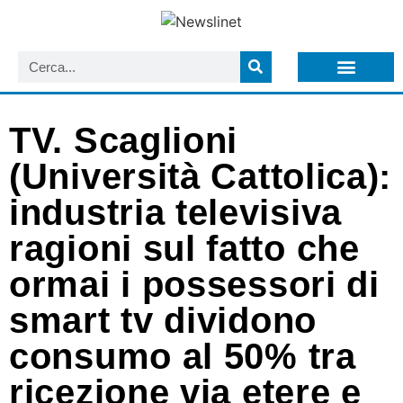
LISTA NEWSLETTER E CIRCOLARI SIT
ARCHIVIO S.I.T.
TV. Scaglioni
(Università Cattolica):
industria televisiva
ragioni sul fatto che
ormai i possessori di
smart tv dividono
consumo al 50% tra
ricezione via etere e