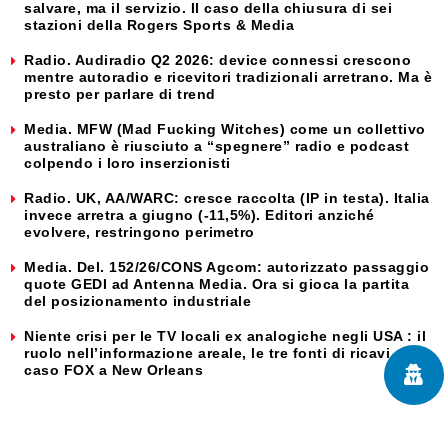
salvare, ma il servizio. Il caso della chiusura di sei
stazioni della Rogers Sports & Media
Radio. Audiradio Q2 2026: device connessi crescono
mentre autoradio e ricevitori tradizionali arretrano. Ma è
presto per parlare di trend
Media. MFW (Mad Fucking Witches) come un collettivo
australiano è riusciuto a “spegnere” radio e podcast
colpendo i loro inserzionisti
Radio. UK, AA/WARC: cresce raccolta (IP in testa). Italia
invece arretra a giugno (-11,5%). Editori anziché
evolvere, restringono perimetro
Media. Del. 152/26/CONS Agcom: autorizzato passaggio
quote GEDI ad Antenna Media. Ora si gioca la partita
del posizionamento industriale
Niente crisi per le TV locali ex analogiche negli USA : il
ruolo nell’informazione areale, le tre fonti di ricavi e il
caso FOX a New Orleans