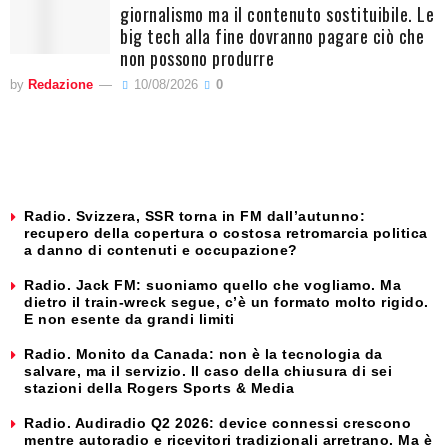
giornalismo ma il contenuto sostituibile. Le
big tech alla fine dovranno pagare ciò che
non possono produrre
by
Redazione
10/08/2026
0
Radio. Svizzera, SSR torna in FM dall’autunno:
recupero della copertura o costosa retromarcia politica
a danno di contenuti e occupazione?
Radio. Jack FM: suoniamo quello che vogliamo. Ma
dietro il train-wreck segue, c’è un formato molto rigido.
E non esente da grandi limiti
Radio. Monito da Canada: non è la tecnologia da
salvare, ma il servizio. Il caso della chiusura di sei
stazioni della Rogers Sports & Media
Radio. Audiradio Q2 2026: device connessi crescono
mentre autoradio e ricevitori tradizionali arretrano. Ma è