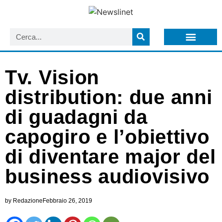
LISTA NEWSLETTER E CIRCOLARI SIT
ARCHIVIO S.I.T.
Tv. Vision
distribution: due anni
di guadagni da
capogiro e l’obiettivo
di diventare major del
business audiovisivo
by
Redazione
Febbraio 26, 2019