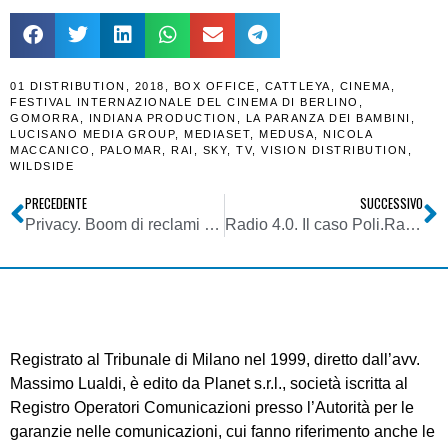
01 DISTRIBUTION
,
2018
,
BOX OFFICE
,
CATTLEYA
,
CINEMA
,
FESTIVAL INTERNAZIONALE DEL CINEMA DI BERLINO
,
GOMORRA
,
INDIANA PRODUCTION
,
LA PARANZA DEI BAMBINI
,
LUCISANO MEDIA GROUP
,
MEDIASET
,
MEDUSA
,
NICOLA
MACCANICO
,
PALOMAR
,
RAI
,
SKY
,
TV
,
VISION DISTRIBUTION
,
WILDSIDE
PRECEDENTE
SUCCESSIVO
Privacy. Boom di reclami a otto mesi dall’applicazione del GDPR
Radio 4.0. Il caso Poli.Radio, nativa digitale. Emanuele Campagnolo: l’utente non deve preoccuparsi di “come” riceve l’informazione, ma solo di riceverla. L’ibridazione e’ una esigenza
Registrato al Tribunale di Milano nel 1999, diretto dall’avv.
Massimo Lualdi, è edito da Planet s.r.l., società iscritta al
Registro Operatori Comunicazioni presso l’Autorità per le
garanzie nelle comunicazioni, cui fanno riferimento anche le