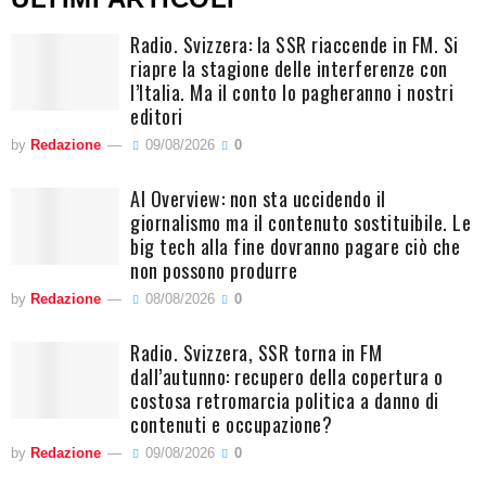
Radio. Svizzera: la SSR riaccende in FM. Si
riapre la stagione delle interferenze con
l’Italia. Ma il conto lo pagheranno i nostri
editori
by
Redazione
09/08/2026
0
AI Overview: non sta uccidendo il
giornalismo ma il contenuto sostituibile. Le
big tech alla fine dovranno pagare ciò che
non possono produrre
by
Redazione
08/08/2026
0
Radio. Svizzera, SSR torna in FM
dall’autunno: recupero della copertura o
costosa retromarcia politica a danno di
contenuti e occupazione?
by
Redazione
09/08/2026
0