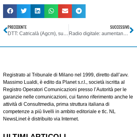
PRECEDENTE
SUCCESSIVO
DTT: Catricalà (Agcm), su diritti Dahlia non rafforzare soggetti forti
Radio digitale: aumentano gli ascoltatori in mobile streaming, ma iPhone diventa diventa anche multiricevitore con FM + DAB
Registrato al Tribunale di Milano nel 1999, diretto dall’avv.
Massimo Lualdi, è edito da Planet s.r.l., società iscritta al
Registro Operatori Comunicazioni presso l’Autorità per le
garanzie nelle comunicazioni, cui fanno riferimento anche le
attività di Consultmedia, prima struttura italiana di
competenze a più livelli in ambito editoriale e tlc. NL
NewsLinet è distribuito via Internet.
ULTIMI ARTICOLI