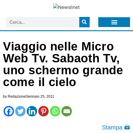
LISTA NEWSLETTER E CIRCOLARI SIT
ARCHIVIO S.I.T.
Viaggio nelle Micro
Web Tv. Sabaoth Tv,
uno schermo grande
come il cielo
by
Redazione
Gennaio 25, 2011
Stampa 🖨