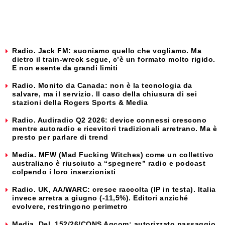
Radio. Jack FM: suoniamo quello che vogliamo. Ma
dietro il train-wreck segue, c’è un formato molto rigido.
E non esente da grandi limiti
Radio. Monito da Canada: non è la tecnologia da
salvare, ma il servizio. Il caso della chiusura di sei
stazioni della Rogers Sports & Media
Radio. Audiradio Q2 2026: device connessi crescono
mentre autoradio e ricevitori tradizionali arretrano. Ma è
presto per parlare di trend
Media. MFW (Mad Fucking Witches) come un collettivo
australiano è riusciuto a “spegnere” radio e podcast
colpendo i loro inserzionisti
Radio. UK, AA/WARC: cresce raccolta (IP in testa). Italia
invece arretra a giugno (-11,5%). Editori anziché
evolvere, restringono perimetro
Media. Del. 152/26/CONS Agcom: autorizzato passaggio